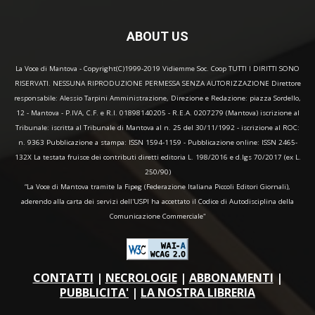
ABOUT US
La Voce di Mantova - Copyright(C)1999-2019 Vidiemme Soc. Coop TUTTI I DIRITTI SONO
RISERVATI. NESSUNA RIPRODUZIONE PERMESSA SENZA AUTORIZZAZIONE Direttore
responsabile: Alessio Tarpini Amministrazione, Direzione e Redazione: piazza Sordello,
12 - Mantova - P.IVA, C.F. e R.I. 01898140205 - R.E.A. 0207279 (Mantova) iscrizione al
Tribunale: iscritta al Tribunale di Mantova al n. 25 del 30/11/1992 - iscrizione al ROC:
n. 9363 Pubblicazione a stampa: ISSN 1594-1159 - Pubblicazione online: ISSN 2465-
132X La testata fruisce dei contributi diretti editoria L. 198/2016 e d.lgs 70/2017 (ex L.
250/90)
“La Voce di Mantova tramite la Fipeg (Federazione Italiana Piccoli Editori Giornali),
aderendo alla carta dei servizi dell'USPI ha accettato il Codice di Autodisciplina della
Comunicazione Commerciale"
CONTATTI
|
NECROLOGIE
|
ABBONAMENTI
|
PUBBLICITA'
|
LA NOSTRA LIBRERIA