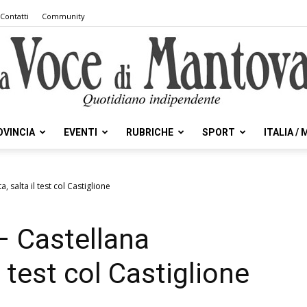
Contatti
Community
OVINCIA
EVENTI
RUBRICHE
SPORT
ITALIA /
la
, salta il test col Castiglione
 – Castellana
Voce
l test col Castiglione