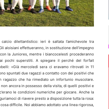
alcio dilettantistico: ieri è saltata l’amichevole tra
Gli aloisiani effettueranno, in sostituzione dell’impegno
a con la Juniores, mentre i biancocelesti procederanno
i pochi superstiti. A spiegare il perché del forfait
obelli: «Già mercoledì sera ci eravamo ritrovati in 11
ono spuntati due ragazzi a contatto con dei positivi che
un ragazzo che ha rimediato un infortunio muscolare.
non ancora in possesso della visita, di quelli positivi e
 c’erano le condizioni numeriche per giocare. Anche la
guriamoci di riavere presto a disposizione tutta la rosa:
 cosa difficile. Noi abbiamo adottato una linea rigorosa,