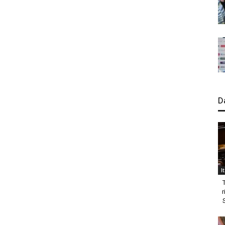
D
I
r