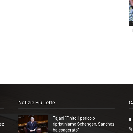
I
Notizie Più Lette
C
Tajani “Finito il pericolo
It
hez
ripristiniamo Schengen, Sanchez
Sp
ha esagerato”