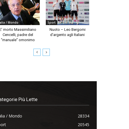
talia / Mondo
Sport
E’ morto Massimiliano
Nuoto – Leo Bergomi
Cencelli, padre del
d’argento agli Italiani
“manuale” omonimo
ategorie Più Lette
alia / Mondo
28334
ort
20545