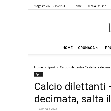
9 Agosto 2026 - 15:23:03
Home
Edicola OnLine
HOME
CRONACA
PR
Home
Sport
Calcio dilettanti – Castellana decimata
Sport
Calcio dilettanti
decimata, salta i
14 Gennaio 2022