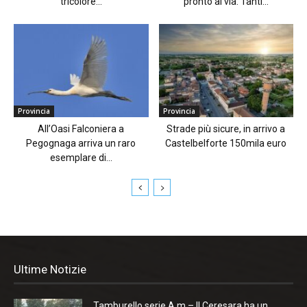
tricolore...
pronto al via. Tanti...
Provincia
Provincia
All’Oasi Falconiera a
Strade più sicure, in arrivo a
Pegognaga arriva un raro
Castelbelforte 150mila euro
esemplare di...
Ultime Notizie
Tamburello serie A m – Il Ceresara ha un