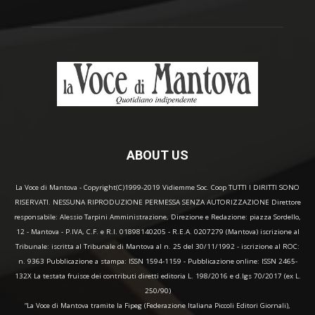
ABOUT US
La Voce di Mantova - Copyright(C)1999-2019 Vidiemme Soc. Coop TUTTI I DIRITTI SONO
RISERVATI. NESSUNA RIPRODUZIONE PERMESSA SENZA AUTORIZZAZIONE Direttore
responsabile: Alessio Tarpini Amministrazione, Direzione e Redazione: piazza Sordello,
12 - Mantova - P.IVA, C.F. e R.I. 01898140205 - R.E.A. 0207279 (Mantova) iscrizione al
Tribunale: iscritta al Tribunale di Mantova al n. 25 del 30/11/1992 - iscrizione al ROC:
n. 9363 Pubblicazione a stampa: ISSN 1594-1159 - Pubblicazione online: ISSN 2465-
132X La testata fruisce dei contributi diretti editoria L. 198/2016 e d.lgs 70/2017 (ex L.
250/90)
“La Voce di Mantova tramite la Fipeg (Federazione Italiana Piccoli Editori Giornali),