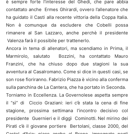
è sempre forte l’interesse del Ghedi, che pare abbia
contattato anche Ermes Ghirardi, ovvero l’allenatore che
ha guidato il Casti alla recente vittoria della Coppa Italia.
Non è comunque da escludere che Cobelli possa
rimanere al San Lazzaro, anche perchè il presidente
Valenza farà il possibile per trattenerlo.
Ancora in tema di allenatori, ma scendiamo in Prima, il
Marmirolo, salutato Bozzini, ha contattato Mauro
Franzini, che ha chiuso dopo due stagioni la sua
avventura al Casalromano. Come si dice in questi casi, se
son rose fioriranno. Fabrizio Piazza è vicino alla conferma
sulla panchina de La Cantera, che ha portato in Seconda.
Torniamo in Eccellenza. La Governolese aspetta sempre
il “sì” di Ciccio Graziani: ieri c’è stata la cena di fine
stagione, prossima settimana l’incontro decisivo col
presidente Guernieri e il diggì Cominotti. Nel mirino dei
Pirati c’è il giovane portiere Bertolani, classe 2000, del
Castel d’Ario: piace anche al Breno, impegnato negli