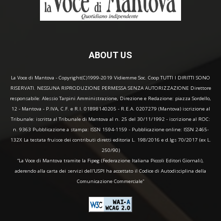
ABOUT US
La Voce di Mantova - Copyright(C)1999-2019 Vidiemme Soc. Coop TUTTI I DIRITTI SONO
RISERVATI. NESSUNA RIPRODUZIONE PERMESSA SENZA AUTORIZZAZIONE Direttore
responsabile: Alessio Tarpini Amministrazione, Direzione e Redazione: piazza Sordello,
12 - Mantova - P.IVA, C.F. e R.I. 01898140205 - R.E.A. 0207279 (Mantova) iscrizione al
Tribunale: iscritta al Tribunale di Mantova al n. 25 del 30/11/1992 - iscrizione al ROC:
n. 9363 Pubblicazione a stampa: ISSN 1594-1159 - Pubblicazione online: ISSN 2465-
132X La testata fruisce dei contributi diretti editoria L. 198/2016 e d.lgs 70/2017 (ex L.
250/90)
“La Voce di Mantova tramite la Fipeg (Federazione Italiana Piccoli Editori Giornali),
aderendo alla carta dei servizi dell'USPI ha accettato il Codice di Autodisciplina della
Comunicazione Commerciale"