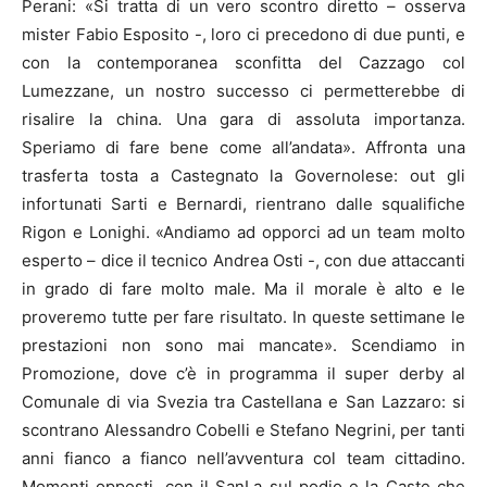
Perani: «Si tratta di un vero scontro diretto – osserva
mister Fabio Esposito -, loro ci precedono di due punti, e
con la contemporanea sconfitta del Cazzago col
Lumezzane, un nostro successo ci permetterebbe di
risalire la china. Una gara di assoluta importanza.
Speriamo di fare bene come all’andata». Affronta una
trasferta tosta a Castegnato la Governolese: out gli
infortunati Sarti e Bernardi, rientrano dalle squalifiche
Rigon e Lonighi. «Andiamo ad opporci ad un team molto
esperto – dice il tecnico Andrea Osti -, con due attaccanti
in grado di fare molto male. Ma il morale è alto e le
proveremo tutte per fare risultato. In queste settimane le
prestazioni non sono mai mancate». Scendiamo in
Promozione, dove c’è in programma il super derby al
Comunale di via Svezia tra Castellana e San Lazzaro: si
scontrano Alessandro Cobelli e Stefano Negrini, per tanti
anni fianco a fianco nell’avventura col team cittadino.
Momenti opposti, con il SanLa sul podio e la Caste che