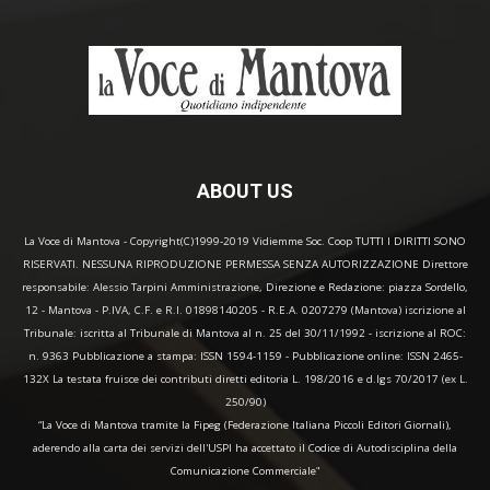
ABOUT US
La Voce di Mantova - Copyright(C)1999-2019 Vidiemme Soc. Coop TUTTI I DIRITTI SONO
RISERVATI. NESSUNA RIPRODUZIONE PERMESSA SENZA AUTORIZZAZIONE Direttore
responsabile: Alessio Tarpini Amministrazione, Direzione e Redazione: piazza Sordello,
12 - Mantova - P.IVA, C.F. e R.I. 01898140205 - R.E.A. 0207279 (Mantova) iscrizione al
Tribunale: iscritta al Tribunale di Mantova al n. 25 del 30/11/1992 - iscrizione al ROC:
n. 9363 Pubblicazione a stampa: ISSN 1594-1159 - Pubblicazione online: ISSN 2465-
132X La testata fruisce dei contributi diretti editoria L. 198/2016 e d.lgs 70/2017 (ex L.
250/90)
“La Voce di Mantova tramite la Fipeg (Federazione Italiana Piccoli Editori Giornali),
aderendo alla carta dei servizi dell'USPI ha accettato il Codice di Autodisciplina della
Comunicazione Commerciale"