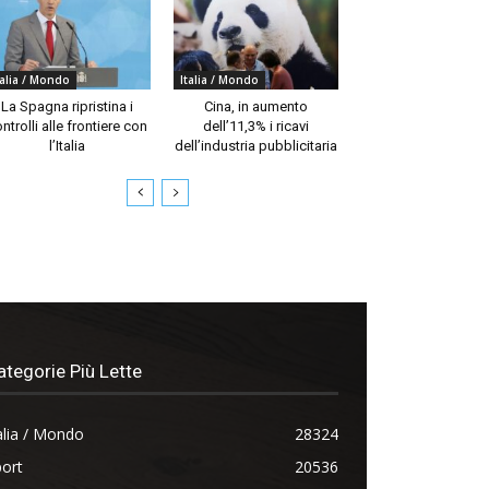
talia / Mondo
Italia / Mondo
La Spagna ripristina i
Cina, in aumento
ntrolli alle frontiere con
dell’11,3% i ricavi
l’Italia
dell’industria pubblicitaria
ategorie Più Lette
alia / Mondo
28324
ort
20536