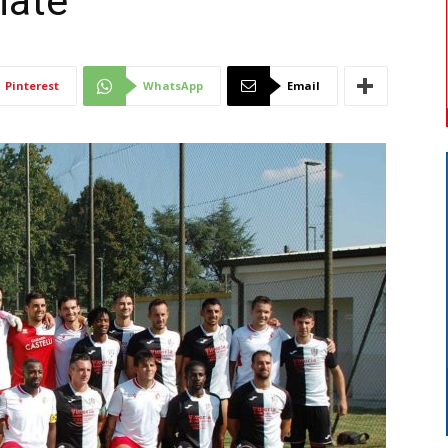
nate
Di
Pinterest
WhatsApp
Email
Mantova