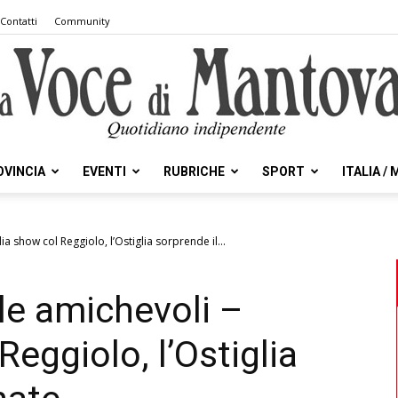
Contatti
Community
OVINCIA
EVENTI
RUBRICHE
SPORT
ITALIA /
la
lia show col Reggiolo, l’Ostiglia sorprende il...
 le amichevoli –
Voce
eggiolo, l’Ostiglia