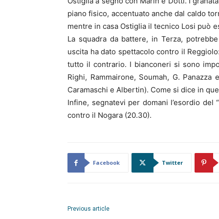
Ostiglia a segno con Marin e Dotti. I granat
piano fisico, accentuato anche dal caldo tor
mentre in casa Ostiglia il tecnico Losi può e
La squadra da battere, in Terza, potrebbe
uscita ha dato spettacolo contro il Reggiolo
tutto il contrario. I bianconeri si sono imp
Righi, Rammairone, Soumah, G. Panazza e 
Caramaschi e Albertin). Come si dice in ques
Infine, segnatevi per domani l’esordio del 
contro il Nogara (20.30).
Facebook
Twitter
Previous article