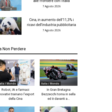
alle frontiere con l’Italia
7 Agosto 2026
Cina, in aumento dell’11,3% i
ricavi dell’industria pubblicitaria
7 Agosto 2026
a Non Perdere
talia / Mondo
Italia / Mondo
Robot, IA e farmaci
In Gran Bretagna
novativi trainano l’export
Bezzecchi torna in sella
della Cina
ed è davanti a...