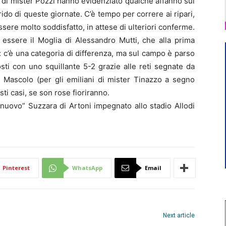
a di mister Pozzi hanno evidenziato qualche affanno sul
rido di queste giornate. C’è tempo per correre ai ripari,
ssere molto soddisfatto, in attese di ulteriori conferme.
 essere il Moglia di Alessandro Mutti, che alla prima
: c’è una categoria di differenza, ma sul campo è parso
osti con uno squillante 5-2 grazie alle reti segnate da
Mascolo (per gli emiliani di mister Tinazzo a segno
ti casi, se son rose fioriranno.
“nuovo” Suzzara di Artoni impegnato allo stadio Allodi
Pinterest
WhatsApp
Email
Next article