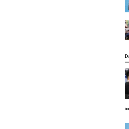
D
I
in