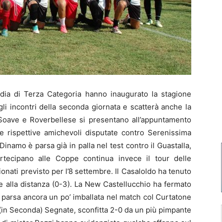
a di Terza Categoria hanno inaugurato la stagione
gli incontri della seconda giornata e scatterà anche la
 Soave e Roverbellese si presentano all’appuntamento
le rispettive amichevoli disputate contro Serenissima
Dinamo è parsa già in palla nel test contro il Guastalla,
tecipano alle Coppe continua invece il tour delle
ionati previsto per l’8 settembre. Il Casaloldo ha tenuto
e alla distanza (0-3). La New Castellucchio ha fermato
 parsa ancora un po’ imballata nel match col Curtatone
(in Seconda) Segnate, sconfitta 2-0 da un più pimpante