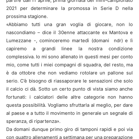
partire dall’11 aprile, prima giornata del mini-campionato
2021 per determinare la promossa in Serie D nella
prossima stagione.
«Abbiamo tutti una gran voglia di giocare, non lo
nascondiamo – dice il 30enne attaccante ex Mantova e
Lumezzane -, cominceremo martedì (domani ndr) e lì
capiremo a grandi linee la nostra condizione
complessiva. Io mi sono allenato in questi mesi per conto
mio, come tutti i miei compagni di squadra, del resto, ma
è da ottobre che non vediamo rotolare un pallone sul
serio. C’è bisogno di riassaporare le sensazioni che solo
il calcio ci dà. Sotto un certo punto di vista siamo anche
fortunati: i calciatori delle altre categorie non hanno
questa possibilità. Vogliamo sfruttarla al meglio, per dare
al paese e a tutto il movimento in generale un segnale di
speranza, di ripartenza».
Da domani dunque primo giro di tamponi rapidi e poi via
con quattro allenamenti a settimana per una preparazione