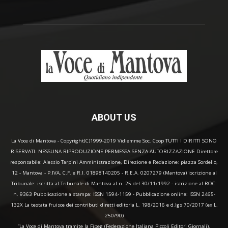
ABOUT US
La Voce di Mantova - Copyright(C)1999-2019 Vidiemme Soc. Coop TUTTI I DIRITTI SONO
RISERVATI. NESSUNA RIPRODUZIONE PERMESSA SENZA AUTORIZZAZIONE Direttore
responsabile: Alessio Tarpini Amministrazione, Direzione e Redazione: piazza Sordello,
12 - Mantova - P.IVA, C.F. e R.I. 01898140205 - R.E.A. 0207279 (Mantova) iscrizione al
Tribunale: iscritta al Tribunale di Mantova al n. 25 del 30/11/1992 - iscrizione al ROC:
n. 9363 Pubblicazione a stampa: ISSN 1594-1159 - Pubblicazione online: ISSN 2465-
132X La testata fruisce dei contributi diretti editoria L. 198/2016 e d.lgs 70/2017 (ex L.
250/90)
“La Voce di Mantova tramite la Fipeg (Federazione Italiana Piccoli Editori Giornali),