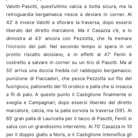
Valotti-Pasotti, quest’ultimo calcia a botta sicura, ma la
retroguardia bergamasca riesce a deviare in corner. Al
42’ è invece Valotti a sfiorare la traversa, dopo essersi
liberato del diretto marcatore. Ma il Casazza c’è, e lo
dimostra al 43’ ancora con Pezzotta, che fa tremare
l’incrocio dei pali. Nel secondo tempo si spera in un
pronto riscatto aloisiano, e in effetti al 47’ Fenili è
costretto a salvare in corner su un tiro di Pasotti. Ma al
55’ arriva una doccia fredda col raddoppio bergamasco:
punizione di Flaccadori, che pesca Pezzotta sul filo del
fuorigioco, pallonetto del 10 orobico e palla che si insacca
a fil di palo. A questo punto il Castiglione finalmente si
sveglia e Campagnari, dopo essersi liberato del diretto
marcatore, calcia, ma la palla sorvola la traversa (59’). Al
65’ gran palla di Lauricella per il tacco di Pasotti, Fenili si
salva con un grandissimo intervento. Al 70’ Casazza in 10
per il doppio giallo a Noris, e il Castiglione intensifica gli