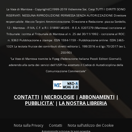
La Voce di Mantova - Copyright(C)1999-2019 Vidiemme Soc. Coop TUTTI I DIRITTI SONO
RISERVATI. NESSUNA RIPRODUZIONE PERMESSA SENZA AUTORIZZAZIONE Direttore
responsabile: Alessio Tarpini Amministrazione, Direzione e Redazione: piazza Sordello,
12 - Mantova - P.IVA, C.F. e R.I. 01898140205 - R.E.A. 0207279 (Mantova) iscrizione al
Tribunale: iscritta al Tribunale di Mantova al n. 25 del 30/11/1992 - iscrizione al ROC:
n. 9363 Pubblicazione a stampa: ISSN 1594-1159 - Pubblicazione online: ISSN 2465-
132X La testata fruisce dei contributi diretti editoria L. 198/2016 e d.lgs 70/2017 (ex L.
250/90)
“La Voce di Mantova tramite la Fipeg (Federazione Italiana Piccoli Editori Giornali),
aderendo alla carta dei servizi dell'USPI ha accettato il Codice di Autodisciplina della
Comunicazione Commerciale"
CONTATTI
|
NECROLOGIE
|
ABBONAMENTI
|
PUBBLICITA'
|
LA NOSTRA LIBRERIA
Nota sulla Privacy
Contatti
Nota sull’utilizzo dei Cookie
Amministrazione trasparente