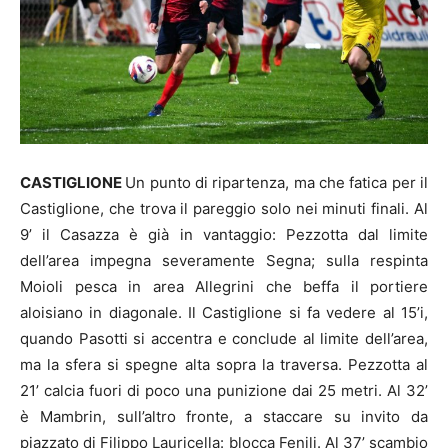
CASTIGLIONE
Un punto di ripartenza, ma che fatica per il
Castiglione, che trova il pareggio solo nei minuti finali. Al
9’ il Casazza è già in vantaggio: Pezzotta dal limite
dell’area impegna severamente Segna; sulla respinta
Moioli pesca in area Allegrini che beffa il portiere
aloisiano in diagonale. Il Castiglione si fa vedere al 15’i,
quando Pasotti si accentra e conclude al limite dell’area,
ma la sfera si spegne alta sopra la traversa. Pezzotta al
21’ calcia fuori di poco una punizione dai 25 metri. Al 32’
è Mambrin, sull’altro fronte, a staccare su invito da
piazzato di Filippo Lauricella: blocca Fenili. Al 37’ scambio