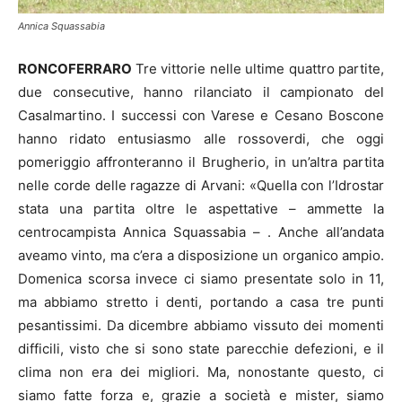
Annica Squassabia
RONCOFERRARO
Tre vittorie nelle ultime quattro partite,
due consecutive, hanno rilanciato il campionato del
Casalmartino. I successi con Varese e Cesano Boscone
hanno ridato entusiasmo alle rossoverdi, che oggi
pomeriggio affronteranno il Brugherio, in un’altra partita
nelle corde delle ragazze di Arvani: «Quella con l’Idrostar
stata una partita oltre le aspettative – ammette la
centrocampista Annica Squassabia – . Anche all’andata
aveamo vinto, ma c’era a disposizione un organico ampio.
Domenica scorsa invece ci siamo presentate solo in 11,
ma abbiamo stretto i denti, portando a casa tre punti
pesantissimi. Da dicembre abbiamo vissuto dei momenti
difficili, visto che si sono state parecchie defezioni, e il
clima non era dei migliori. Ma, nonostante questo, ci
siamo fatte forza e, grazie a società e mister, siamo