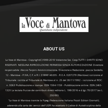
ABOUT US
La Voce di Mantova - Copyright(C)1999-2019 Vidiemme Soc. Coop TUTTI I DIRITTI SONO
RISERVATI. NESSUNA RIPRODUZIONE PERMESSA SENZA AUTORIZZAZIONE Direttore
responsabile: Alessio Tarpini Amministrazione, Direzione e Redazione: piazza Sordello,
12 - Mantova - P.IVA, C.F. e R.I. 01898140205 - R.E.A. 0207279 (Mantova) iscrizione al
Tribunale: iscritta al Tribunale di Mantova al n. 25 del 30/11/1992 - iscrizione al ROC:
n. 9363 Pubblicazione a stampa: ISSN 1594-1159 - Pubblicazione online: ISSN 2465-
132X La testata fruisce dei contributi diretti editoria L. 198/2016 e d.lgs 70/2017 (ex L.
250/90)
“La Voce di Mantova tramite la Fipeg (Federazione Italiana Piccoli Editori Giornali),
aderendo alla carta dei servizi dell'USPI ha accettato il Codice di Autodisciplina della