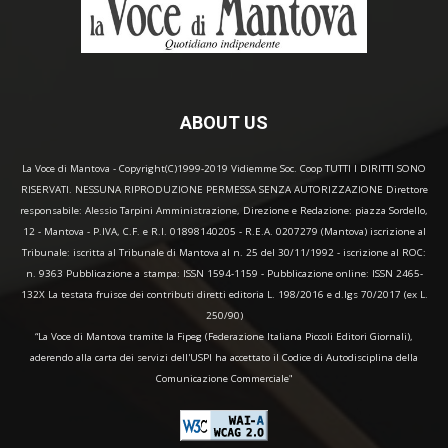
ABOUT US
La Voce di Mantova - Copyright(C)1999-2019 Vidiemme Soc. Coop TUTTI I DIRITTI SONO
RISERVATI. NESSUNA RIPRODUZIONE PERMESSA SENZA AUTORIZZAZIONE Direttore
responsabile: Alessio Tarpini Amministrazione, Direzione e Redazione: piazza Sordello,
12 - Mantova - P.IVA, C.F. e R.I. 01898140205 - R.E.A. 0207279 (Mantova) iscrizione al
Tribunale: iscritta al Tribunale di Mantova al n. 25 del 30/11/1992 - iscrizione al ROC:
n. 9363 Pubblicazione a stampa: ISSN 1594-1159 - Pubblicazione online: ISSN 2465-
132X La testata fruisce dei contributi diretti editoria L. 198/2016 e d.lgs 70/2017 (ex L.
250/90)
“La Voce di Mantova tramite la Fipeg (Federazione Italiana Piccoli Editori Giornali),
aderendo alla carta dei servizi dell'USPI ha accettato il Codice di Autodisciplina della
Comunicazione Commerciale"