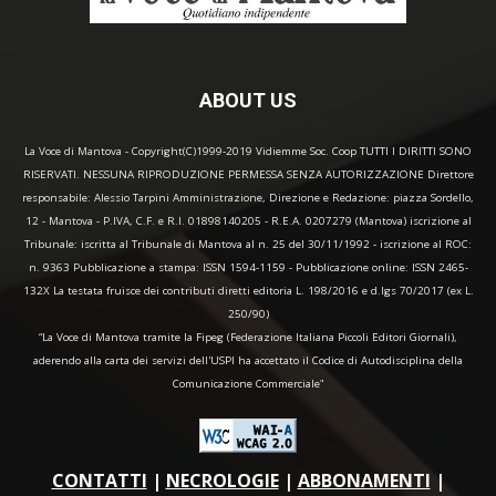
ABOUT US
La Voce di Mantova - Copyright(C)1999-2019 Vidiemme Soc. Coop TUTTI I DIRITTI SONO
RISERVATI. NESSUNA RIPRODUZIONE PERMESSA SENZA AUTORIZZAZIONE Direttore
responsabile: Alessio Tarpini Amministrazione, Direzione e Redazione: piazza Sordello,
12 - Mantova - P.IVA, C.F. e R.I. 01898140205 - R.E.A. 0207279 (Mantova) iscrizione al
Tribunale: iscritta al Tribunale di Mantova al n. 25 del 30/11/1992 - iscrizione al ROC:
n. 9363 Pubblicazione a stampa: ISSN 1594-1159 - Pubblicazione online: ISSN 2465-
132X La testata fruisce dei contributi diretti editoria L. 198/2016 e d.lgs 70/2017 (ex L.
250/90)
“La Voce di Mantova tramite la Fipeg (Federazione Italiana Piccoli Editori Giornali),
aderendo alla carta dei servizi dell'USPI ha accettato il Codice di Autodisciplina della
Comunicazione Commerciale"
CONTATTI
|
NECROLOGIE
|
ABBONAMENTI
|