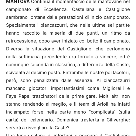
MANTOVA
Continua il momentaccio delle mantovane nel
campionato di Eccellenza. Castellana e Castiglione
sembrano lontane dalle prestazioni di inizio campionato.
Specialmente i biancazzurri, che nelle ultime sei partite
hanno raccolto la miseria di due punti, un ritmo da
retrocessione, dopo aver iniziato col botto il campionato.
Diversa la situazione del Castiglione, che perlomeno
nella settimana precedente era tornata a vincere, ed è
comunque seconda in classifica, a differenza della Caste,
scivolata al decimo posto. Entrambe le nostre portacolori,
però, sono penalizzate dalle assenze. Ai biancazzurri
mancano giocatori importantissimi come Migliorelli e
Faye Pape, trascinatori delle prime gare. Molti altri non
stanno rendendo al meglio, e il team di Arioli ha infatti
inciampato forse nella parte meno “complicata” (sulla
carta) del calendario. Domenica trasferta a Ciliverghe:
servirà a risvegliare la Caste?
Una lunga catena di infortuni preoccupa il Castiglione: