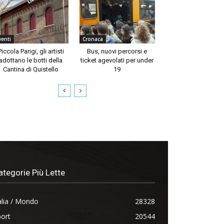
venti
Cronaca
Piccola Parigi, gli artisti
Bus, nuovi percorsi e
adottano le botti della
ticket agevolati per under
Cantina di Quistello
19
ategorie Più Lette
alia / Mondo
28328
ort
20544