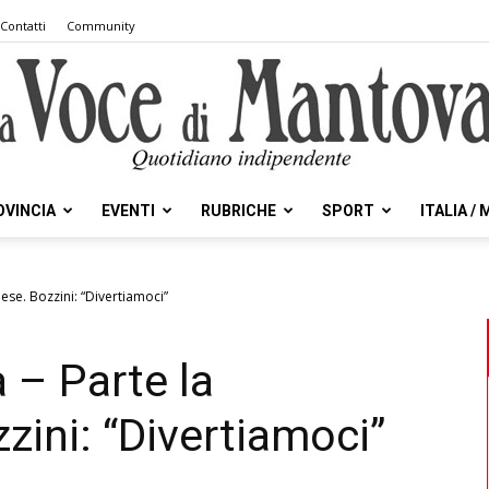
Contatti
Community
OVINCIA
EVENTI
RUBRICHE
SPORT
ITALIA /
la
ese. Bozzini: “Divertiamoci”
 – Parte la
Voce
zini: “Divertiamoci”