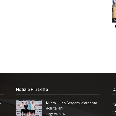
E
Notizie Più Lette
C
o
Nuoto – Leo Bergomi d’argento
It
agli Italiani
Sp
8 Agosto 2026