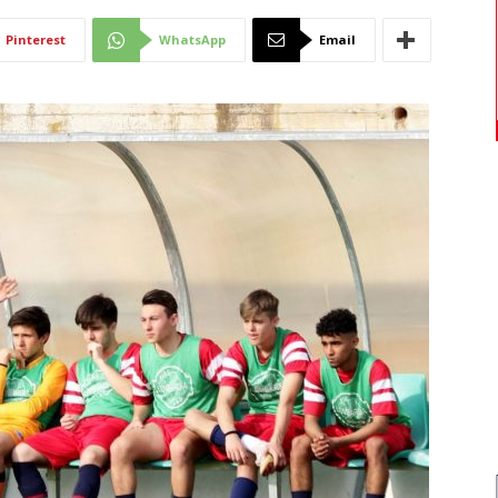
Di
Pinterest
WhatsApp
Email
Mantova