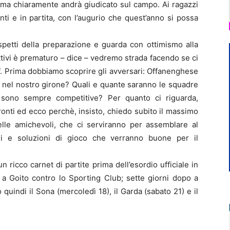
, ma chiaramente andrà giudicato sul campo. Ai ragazzi
i e in partita, con l’augurio che quest’anno si possa
aspetti della preparazione e guarda con ottimismo alla
tivi è prematuro – dice – vedremo strada facendo se ci
 off. Prima dobbiamo scoprire gli avversari: Offanenghese
 nel nostro girone? Quali e quante saranno le squadre
 sono sempre competitive? Per quanto ci riguarda,
onti ed ecco perchè, insisto, chiedo subito il massimo
elle amichevoli, che ci serviranno per assemblare al
i e soluzioni di gioco che verranno buone per il
n ricco carnet di partite prima dell’esordio ufficiale in
 a Goito contro lo Sporting Club; sette giorni dopo a
o quindi il Sona (mercoledì 18), il Garda (sabato 21) e il