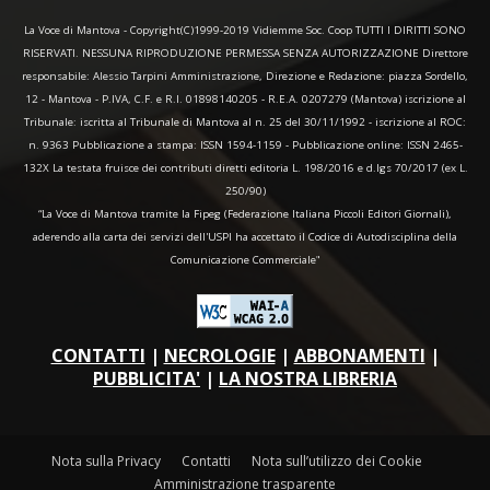
La Voce di Mantova - Copyright(C)1999-2019 Vidiemme Soc. Coop TUTTI I DIRITTI SONO
RISERVATI. NESSUNA RIPRODUZIONE PERMESSA SENZA AUTORIZZAZIONE Direttore
responsabile: Alessio Tarpini Amministrazione, Direzione e Redazione: piazza Sordello,
12 - Mantova - P.IVA, C.F. e R.I. 01898140205 - R.E.A. 0207279 (Mantova) iscrizione al
Tribunale: iscritta al Tribunale di Mantova al n. 25 del 30/11/1992 - iscrizione al ROC:
n. 9363 Pubblicazione a stampa: ISSN 1594-1159 - Pubblicazione online: ISSN 2465-
132X La testata fruisce dei contributi diretti editoria L. 198/2016 e d.lgs 70/2017 (ex L.
250/90)
“La Voce di Mantova tramite la Fipeg (Federazione Italiana Piccoli Editori Giornali),
aderendo alla carta dei servizi dell'USPI ha accettato il Codice di Autodisciplina della
Comunicazione Commerciale"
CONTATTI
|
NECROLOGIE
|
ABBONAMENTI
|
PUBBLICITA'
|
LA NOSTRA LIBRERIA
Nota sulla Privacy
Contatti
Nota sull’utilizzo dei Cookie
Amministrazione trasparente