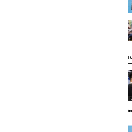
D
I
in