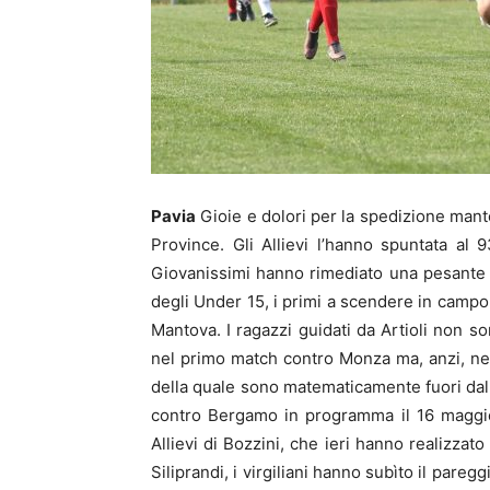
Pavia
Gioie e dolori per la spedizione mant
Province. Gli Allievi l’hanno spuntata al 
Giovanissimi hanno rimediato una pesante s
degli Under 15, i primi a scendere in campo
Mantova. I ragazzi guidati da Artioli non so
nel primo match contro Monza ma, anzi, ne h
della quale sono matematicamente fuori dalla
contro Bergamo in programma il 16 maggio.
Allievi di Bozzini, che ieri hanno realizzat
Siliprandi, i virgiliani hanno subìto il paregg