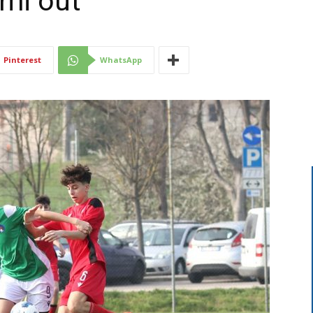
imi out
Di
Pinterest
WhatsApp
Mantova