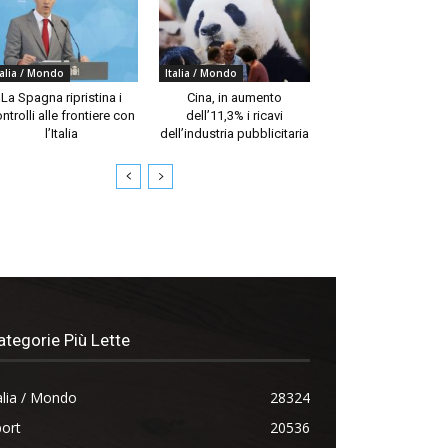
talia / Mondo
Italia / Mondo
La Spagna ripristina i
Cina, in aumento
ntrolli alle frontiere con
dell’11,3% i ricavi
l’Italia
dell’industria pubblicitaria
ategorie Più Lette
alia / Mondo
28324
ort
20536