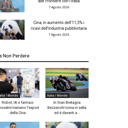
alle frontiere con l’Italia
7 Agosto 2026
Cina, in aumento dell’11,3% i
ricavi dell’industria pubblicitaria
7 Agosto 2026
a Non Perdere
talia / Mondo
Italia / Mondo
Robot, IA e farmaci
In Gran Bretagna
novativi trainano l’export
Bezzecchi torna in sella
della Cina
ed è davanti a...