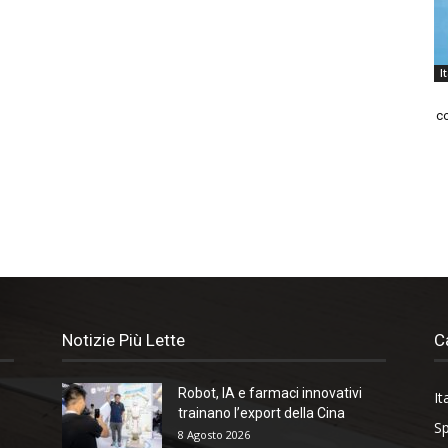
I
co
Notizie Più Lette
C
Robot, IA e farmaci innovativi
It
trainano l’export della Cina
Sp
8 Agosto 2026