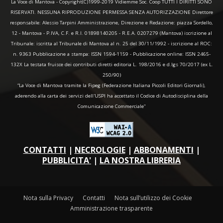
La Voce di Mantova - Copyright(C)1999-2019 Vidiemme Soc. Coop TUTTI I DIRITTI SONO
RISERVATI. NESSUNA RIPRODUZIONE PERMESSA SENZA AUTORIZZAZIONE Direttore
responsabile: Alessio Tarpini Amministrazione, Direzione e Redazione: piazza Sordello,
12 - Mantova - P.IVA, C.F. e R.I. 01898140205 - R.E.A. 0207279 (Mantova) iscrizione al
Tribunale: iscritta al Tribunale di Mantova al n. 25 del 30/11/1992 - iscrizione al ROC:
n. 9363 Pubblicazione a stampa: ISSN 1594-1159 - Pubblicazione online: ISSN 2465-
132X La testata fruisce dei contributi diretti editoria L. 198/2016 e d.lgs 70/2017 (ex L.
250/90)
“La Voce di Mantova tramite la Fipeg (Federazione Italiana Piccoli Editori Giornali),
aderendo alla carta dei servizi dell'USPI ha accettato il Codice di Autodisciplina della
Comunicazione Commerciale"
CONTATTI
|
NECROLOGIE
|
ABBONAMENTI
|
PUBBLICITA'
|
LA NOSTRA LIBRERIA
Nota sulla Privacy
Contatti
Nota sull’utilizzo dei Cookie
Amministrazione trasparente