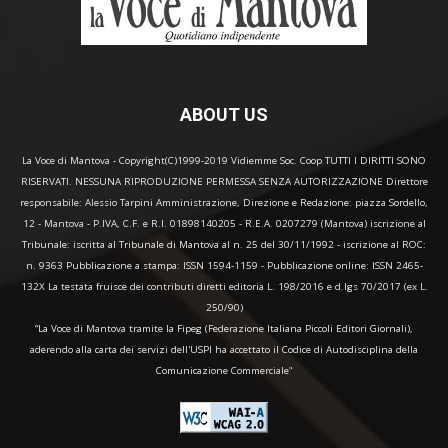
ABOUT US
La Voce di Mantova - Copyright(C)1999-2019 Vidiemme Soc. Coop TUTTI I DIRITTI SONO
RISERVATI. NESSUNA RIPRODUZIONE PERMESSA SENZA AUTORIZZAZIONE Direttore
responsabile: Alessio Tarpini Amministrazione, Direzione e Redazione: piazza Sordello,
12 - Mantova - P.IVA, C.F. e R.I. 01898140205 - R.E.A. 0207279 (Mantova) iscrizione al
Tribunale: iscritta al Tribunale di Mantova al n. 25 del 30/11/1992 - iscrizione al ROC:
n. 9363 Pubblicazione a stampa: ISSN 1594-1159 - Pubblicazione online: ISSN 2465-
132X La testata fruisce dei contributi diretti editoria L. 198/2016 e d.lgs 70/2017 (ex L.
250/90)
“La Voce di Mantova tramite la Fipeg (Federazione Italiana Piccoli Editori Giornali),
aderendo alla carta dei servizi dell'USPI ha accettato il Codice di Autodisciplina della
Comunicazione Commerciale"