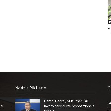
I
We
Notizie Più Lette
C
Campi Flegrei, Musumeci “Al
It
 al
lavoro per ridurre l’esposizione al
Sp
rischio”