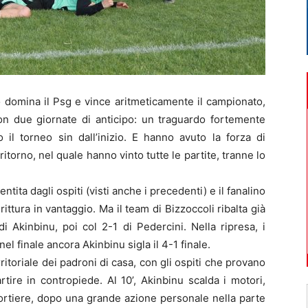
o domina il Psg e vince aritmeticamente il campionato,
on due giornate di anticipo: un traguardo fortemente
il torneo sin dall’inizio. E hanno avuto la forza di
ritorno, nel quale hanno vinto tutte le partite, tranne lo
tita dagli ospiti (visti anche i precedenti) e il fanalino
ittura in vantaggio. Ma il team di Bizzoccoli ribalta già
i Akinbinu, poi col 2-1 di Pedercini. Nella ripresa, i
nel finale ancora Akinbinu sigla il 4-1 finale.
ritoriale dei padroni di casa, con gli ospiti che provano
rtire in contropiede. Al 10’, Akinbinu scalda i motori,
portiere, dopo una grande azione personale nella parte