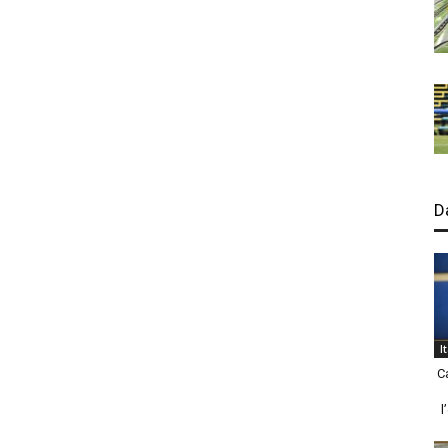
D
I
C
l