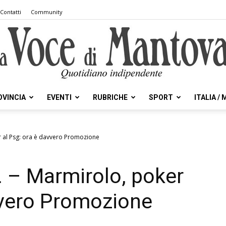
Contatti
Community
OVINCIA
EVENTI
RUBRICHE
SPORT
ITALIA /
la
r al Psg: ora è davvero Promozione
. – Marmirolo, poker
Voce
vvero Promozione