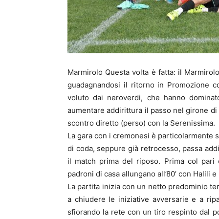
Marmirolo Questa volta è fatta: il Marmirol
guadagnandosi il ritorno in Promozione c
voluto dai neroverdi, che hanno dominato 
aumentare addirittura il passo nel girone di 
scontro diretto (perso) con la Serenissima.
La gara con i cremonesi è particolarmente sen
di coda, seppure già retrocesso, passa addir
il match prima del riposo. Prima col pari d
padroni di casa allungano all’80’ con Halili e 
La partita inizia con un netto predominio ter
a chiudere le iniziative avversarie e a ripa
sfiorando la rete con un tiro respinto dal 