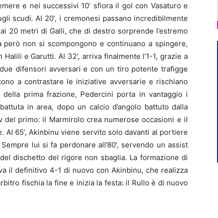
emere e nei successivi 10’ sfiora il gol con Vasaturo e
gli scudi. Al 20’, i cremonesi passano incredibilmente
ai 20 metri di Galli, che di destro sorprende l’estremo
asa però non si scompongono e continuano a spingere,
alili e Garutti. Al 32’, arriva finalmente l’1-1, grazie a
due difensori avversari e con un tiro potente trafigge
cono a contrastare le iniziative avversarie e rischiano
 della prima frazione, Pedercini porta in vantaggio i
battuta in area, dopo un calcio d’angolo battuto dalla
iv del primo: il Marmirolo crea numerose occasioni e il
Al 65’, Akinbinu viene servito solo davanti al portiere
i. Sempre lui si fa perdonare all’80’, servendo un assist
 del dischetto del rigore non sbaglia. La formazione di
va il definitivo 4-1 di nuovo con Akinbinu, che realizza
bitro fischia la fine e inizia la festa: il Rullo è di nuovo