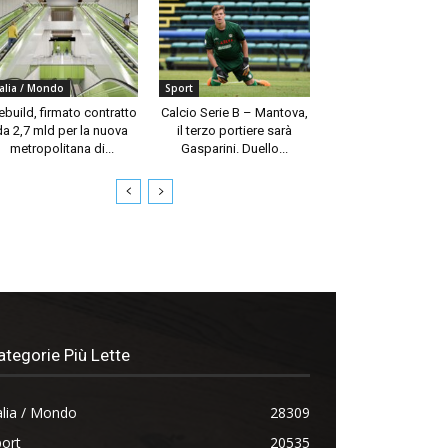
talia / Mondo
Sport
build, firmato contratto
Calcio Serie B – Mantova,
da 2,7 mld per la nuova
il terzo portiere sarà
metropolitana di...
Gasparini. Duello...
ategorie Più Lette
alia / Mondo
28309
ort
20535