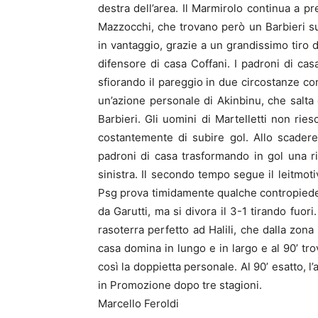
destra dell’area. Il Marmirolo continua a pr
Mazzocchi, che trovano però un Barbieri su
in vantaggio, grazie a un grandissimo tiro d
difensore di casa Coffani. I padroni di c
sfiorando il pareggio in due circostanze con H
un’azione personale di Akinbinu, che salta 
Barbieri. Gli uomini di Martelletti non ries
costantemente di subire gol. Allo scadere
padroni di casa trasformando in gol una ri
sinistra. Il secondo tempo segue il leitmot
Psg prova timidamente qualche contropiede. 
da Garutti, ma si divora il 3-1 tirando fuor
rasoterra perfetto ad Halili, che dalla zona
casa domina in lungo e in largo e al 90’ tro
così la doppietta personale. Al 90’ esatto, l’ar
in Promozione dopo tre stagioni.
Marcello Feroldi