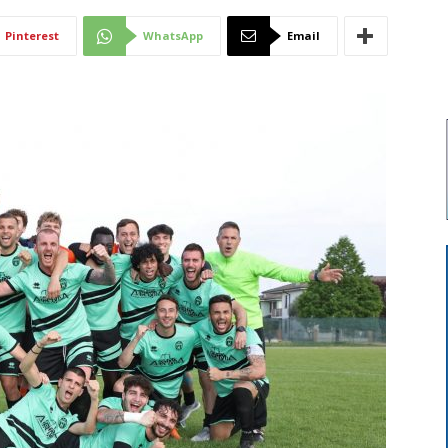
Di
Pinterest
WhatsApp
Email
Mantova