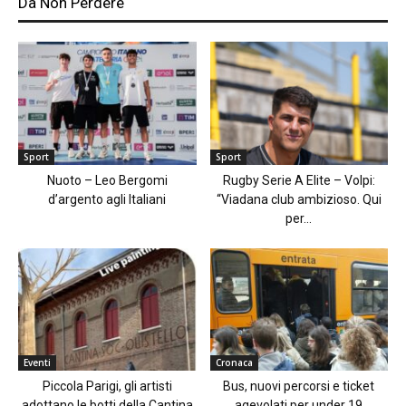
Da Non Perdere
Sport
Sport
Nuoto – Leo Bergomi
Rugby Serie A Elite – Volpi:
d’argento agli Italiani
“Viadana club ambizioso. Qui
per...
Eventi
Cronaca
Piccola Parigi, gli artisti
Bus, nuovi percorsi e ticket
adottano le botti della Cantina
agevolati per under 19