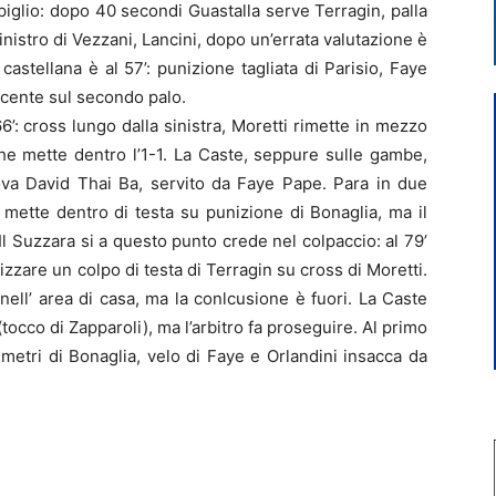
piglio: dopo 40 secondi Guastalla serve Terragin, palla
sinistro di Vezzani, Lancini, dopo un’errata valutazione è
 castellana è al 57’: punizione tagliata di Parisio, Faye
cente sul secondo palo.
6’: cross lungo dalla sinistra, Moretti rimette in mezzo
che mette dentro l’1-1. La Caste, seppure sulle gambe,
prova David Thai Ba, servito da Faye Pape. Para in due
mette dentro di testa su punizione di Bonaglia, ma il
Il Suzzara si a questo punto crede nel colpaccio: al 79’
lizzare un colpo di testa di Terragin su cross di Moretti.
 nell’ area di casa, ma la conlcusione è fuori. La Caste
(tocco di Zapparoli), ma l’arbitro fa proseguire. Al primo
 metri di Bonaglia, velo di Faye e Orlandini insacca da