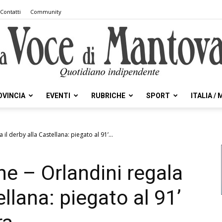
Contatti
Community
OVINCIA
EVENTI
RUBRICHE
SPORT
ITALIA /
la
il derby alla Castellana: piegato al 91’...
e – Orlandini regala
Voce
ellana: piegato al 91’