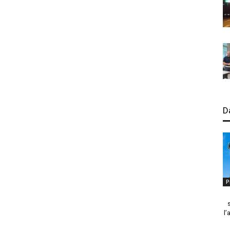
D
P
l’