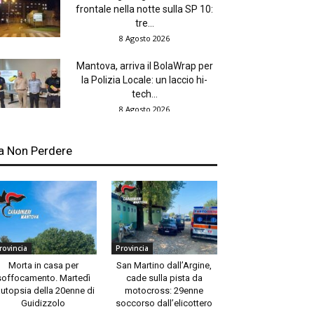
frontale nella notte sulla SP 10:
tre...
8 Agosto 2026
Mantova, arriva il BolaWrap per
la Polizia Locale: un laccio hi-
tech...
8 Agosto 2026
a Non Perdere
rovincia
Provincia
Morta in casa per
San Martino dall’Argine,
soffocamento. Martedì
cade sulla pista da
autopsia della 20enne di
motocross: 29enne
Guidizzolo
soccorso dall’elicottero