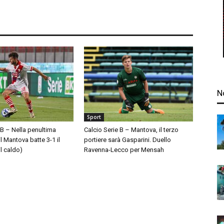
N
Sport
 B – Nella penultima
Calcio Serie B – Mantova, il terzo
l Mantova batte 3-1 il
portiere sarà Gasparini. Duello
l caldo)
Ravenna-Lecco per Mensah