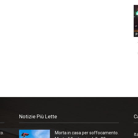
P
Notizie Più Lette
C
o.
Morta in casa per soffocamento.
It