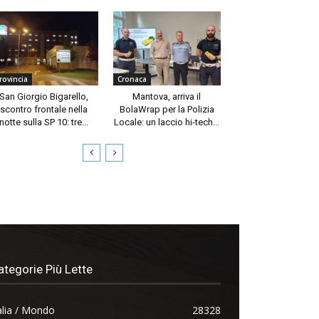
rovincia
Cronaca
San Giorgio Bigarello,
Mantova, arriva il
scontro frontale nella
BolaWrap per la Polizia
notte sulla SP 10: tre...
Locale: un laccio hi-tech...
ategorie Più Lette
alia / Mondo
28328