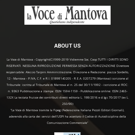
ABOUT US
La Voce di Mantova - Copyright(C)1999-2019 Vidiemme Soc. Coop TUTTI I DIRITTI SONO
RISERVATI. NESSUNA RIPRODUZIONE PERMESSA SENZA AUTORIZZAZIONE Direttore
responsabile: Alessio Tarpini Amministrazione, Direzione e Redazione: piazza Sordello,
12 - Mantova - P.IVA, C.F. e R.I. 01898140205 - R.E.A. 0207279 (Mantova) iscrizione al
Tribunale: iscritta al Tribunale di Mantova al n. 25 del 30/11/1992 - iscrizione al ROC:
n. 9363 Pubblicazione a stampa: ISSN 1594-1159 - Pubblicazione online: ISSN 2465-
132X La testata fruisce dei contributi diretti editoria L. 198/2016 e d.lgs 70/2017 (ex L.
250/90)
“La Voce di Mantova tramite la Fipeg (Federazione Italiana Piccoli Editori Giornali),
aderendo alla carta dei servizi dell'USPI ha accettato il Codice di Autodisciplina della
Comunicazione Commerciale"