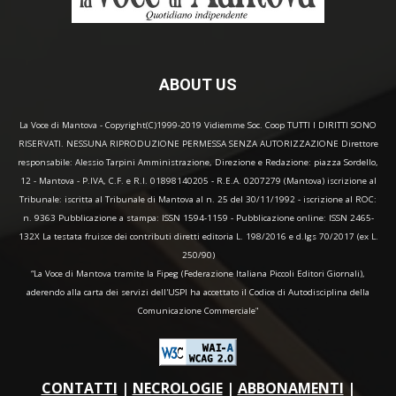
ABOUT US
La Voce di Mantova - Copyright(C)1999-2019 Vidiemme Soc. Coop TUTTI I DIRITTI SONO
RISERVATI. NESSUNA RIPRODUZIONE PERMESSA SENZA AUTORIZZAZIONE Direttore
responsabile: Alessio Tarpini Amministrazione, Direzione e Redazione: piazza Sordello,
12 - Mantova - P.IVA, C.F. e R.I. 01898140205 - R.E.A. 0207279 (Mantova) iscrizione al
Tribunale: iscritta al Tribunale di Mantova al n. 25 del 30/11/1992 - iscrizione al ROC:
n. 9363 Pubblicazione a stampa: ISSN 1594-1159 - Pubblicazione online: ISSN 2465-
132X La testata fruisce dei contributi diretti editoria L. 198/2016 e d.lgs 70/2017 (ex L.
250/90)
“La Voce di Mantova tramite la Fipeg (Federazione Italiana Piccoli Editori Giornali),
aderendo alla carta dei servizi dell'USPI ha accettato il Codice di Autodisciplina della
Comunicazione Commerciale"
CONTATTI
|
NECROLOGIE
|
ABBONAMENTI
|