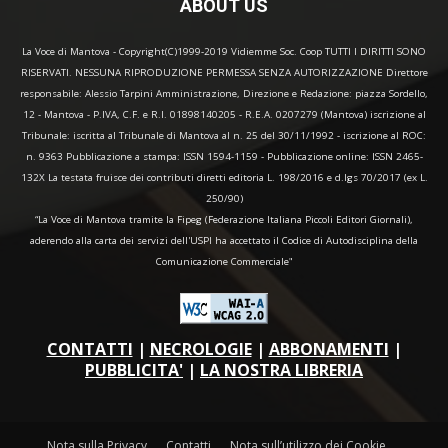
ABOUT US
La Voce di Mantova - Copyright(C)1999-2019 Vidiemme Soc. Coop TUTTI I DIRITTI SONO
RISERVATI. NESSUNA RIPRODUZIONE PERMESSA SENZA AUTORIZZAZIONE Direttore
responsabile: Alessio Tarpini Amministrazione, Direzione e Redazione: piazza Sordello,
12 - Mantova - P.IVA, C.F. e R.I. 01898140205 - R.E.A. 0207279 (Mantova) iscrizione al
Tribunale: iscritta al Tribunale di Mantova al n. 25 del 30/11/1992 - iscrizione al ROC:
n. 9363 Pubblicazione a stampa: ISSN 1594-1159 - Pubblicazione online: ISSN 2465-
132X La testata fruisce dei contributi diretti editoria L. 198/2016 e d.lgs 70/2017 (ex L.
250/90)
“La Voce di Mantova tramite la Fipeg (Federazione Italiana Piccoli Editori Giornali),
aderendo alla carta dei servizi dell'USPI ha accettato il Codice di Autodisciplina della
Comunicazione Commerciale"
CONTATTI
|
NECROLOGIE
|
ABBONAMENTI
|
PUBBLICITA'
|
LA NOSTRA LIBRERIA
Nota sulla Privacy
Contatti
Nota sull’utilizzo dei Cookie