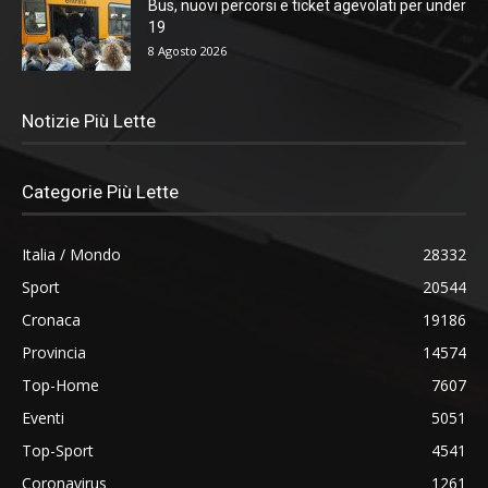
Bus, nuovi percorsi e ticket agevolati per under
19
8 Agosto 2026
Notizie Più Lette
Categorie Più Lette
Italia / Mondo
28332
Sport
20544
Cronaca
19186
Provincia
14574
Top-Home
7607
Eventi
5051
Top-Sport
4541
Coronavirus
1261