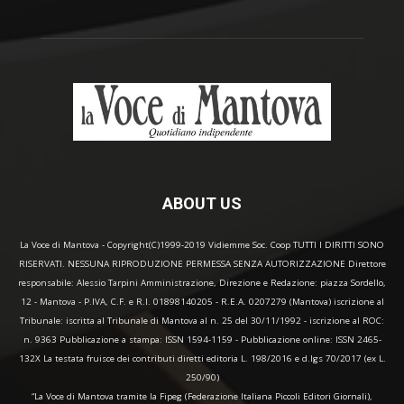
ABOUT US
La Voce di Mantova - Copyright(C)1999-2019 Vidiemme Soc. Coop TUTTI I DIRITTI SONO
RISERVATI. NESSUNA RIPRODUZIONE PERMESSA SENZA AUTORIZZAZIONE Direttore
responsabile: Alessio Tarpini Amministrazione, Direzione e Redazione: piazza Sordello,
12 - Mantova - P.IVA, C.F. e R.I. 01898140205 - R.E.A. 0207279 (Mantova) iscrizione al
Tribunale: iscritta al Tribunale di Mantova al n. 25 del 30/11/1992 - iscrizione al ROC:
n. 9363 Pubblicazione a stampa: ISSN 1594-1159 - Pubblicazione online: ISSN 2465-
132X La testata fruisce dei contributi diretti editoria L. 198/2016 e d.lgs 70/2017 (ex L.
250/90)
“La Voce di Mantova tramite la Fipeg (Federazione Italiana Piccoli Editori Giornali),