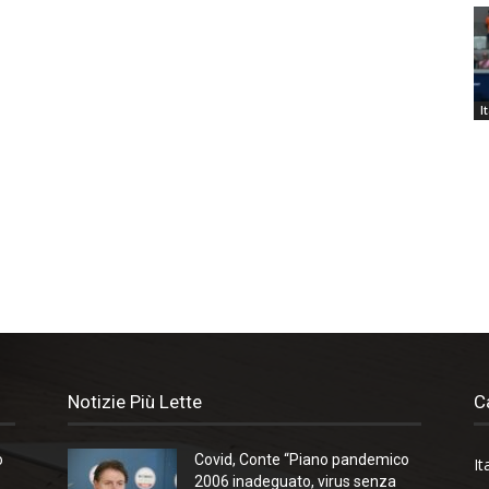
I
Notizie Più Lette
C
o
Covid, Conte “Piano pandemico
It
2006 inadeguato, virus senza