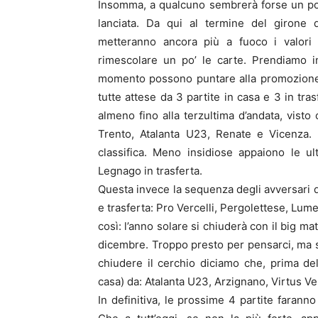
Insomma, a qualcuno sembrerà forse un po’ p
lanciata. Da qui al termine del girone 
metteranno ancora più a fuoco i valori
rimescolare un po’ le carte. Prendiamo i
momento possono puntare alla promozione 
tutte attese da 3 partite in casa e 3 in tr
almeno fino alla terzultima d’andata, visto
Trento, Atalanta U23, Renate e Vicenza. 
classifica. Meno insidiose appaiono le 
Legnago in trasferta.
Questa invece la sequenza degli avversari d
e trasferta: Pro Vercelli, Pergolettese, Lum
così: l’anno solare si chiuderà con il big 
dicembre. Troppo presto per pensarci, ma s
chiudere il cerchio diciamo che, prima del
casa) da: Atalanta U23, Arzignano, Virtus V
In definitiva, le prossime 4 partite faranno