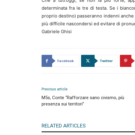
Che a tutt’oggi, se non la più forte, ap
determinata fra le tre di testa. Se i bianco
proprio destino) passeranno indenni anche i
più difficile nascondersi ed evitare di pronu
Gabriele Ghisi
Facebook
Twitter
Previous article
M5s, Conte “Rafforzare sano civismo, più
presenza sui territori”
RELATED ARTICLES