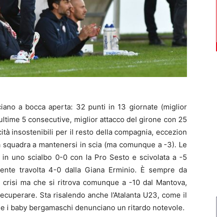
iano a bocca aperta: 32 punti in 13 giornate (miglior
le ultime 5 consecutive, miglior attacco del girone con 25
tà insostenibili per il resto della compagnia, eccezion
ca squadra a mantenersi in scia (ma comunque a -3). Le
a in uno scialbo 0-0 con la Pro Sesto e scivolata a -5
amente travolta 4-0 dalla Giana Erminio. È sempre da
a crisi ma che si ritrova comunque a -10 dal Mantova,
recuperare. Sta risalendo anche l’Atalanta U23, come il
che i baby bergamaschi denunciano un ritardo notevole.