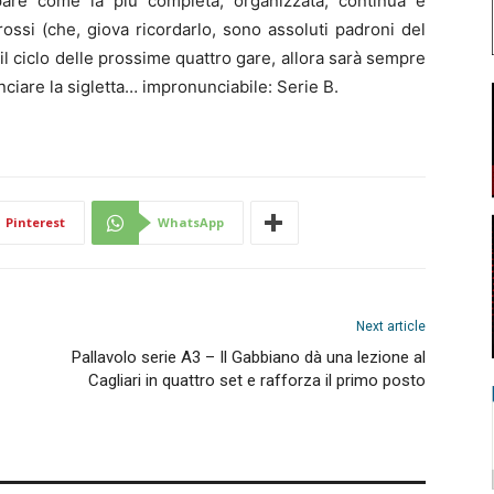
pare come la più completa, organizzata, continua e
rossi (che, giova ricordarlo, sono assoluti padroni del
l ciclo delle prossime quattro gare, allora sarà sempre
nciare la sigletta… impronunciabile: Serie B.
Pinterest
WhatsApp
Next article
Pallavolo serie A3 – Il Gabbiano dà una lezione al
Cagliari in quattro set e rafforza il primo posto