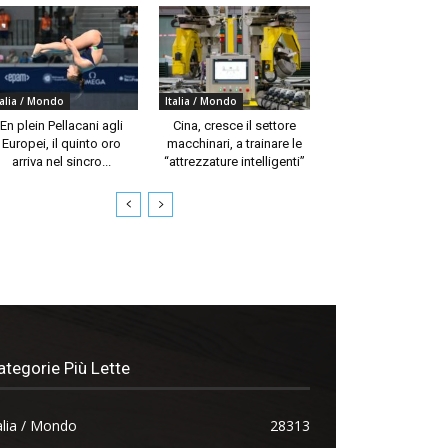
talia / Mondo
Italia / Mondo
En plein Pellacani agli
Cina, cresce il settore
Europei, il quinto oro
macchinari, a trainare le
arriva nel sincro...
“attrezzature intelligenti”
ategorie Più Lette
alia / Mondo
28313