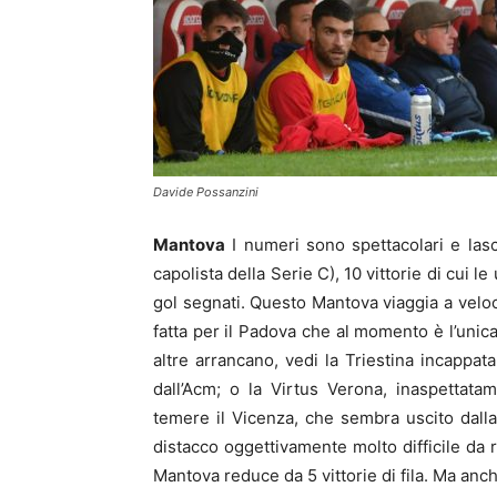
Davide Possanzini
Mantova
I numeri sono spettacolari e lasc
capolista della Serie C), 10 vittorie di cui 
gol segnati. Questo Mantova viaggia a veloci
fatta per il Padova che al momento è l’uni
altre arrancano, vedi la Triestina incappat
dall’Acm; o la Virtus Verona, inaspettat
temere il Vicenza, che sembra uscito dall
distacco oggettivamente molto difficile da 
Mantova reduce da 5 vittorie di fila. Ma an