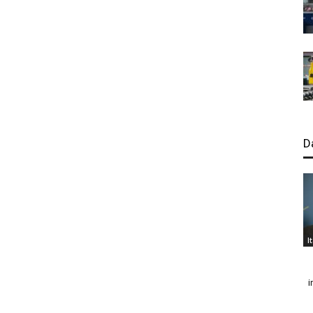
D
I
i