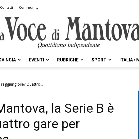
Contatti
Community
OVINCIA
EVENTI
RUBRICHE
SPORT
ITALIA /
la
 raggiungibile? Quattro...
Mantova, la Serie B è
Voce
uattro gare per