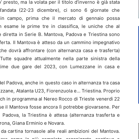
resto, ma la volata per il titolo d’inverno è già stata
d’andata (22-23 dicembre), ci sono 6 giornate che
 in campo, prima che il mercato di gennaio possa
n esame le prime tre in classifica, le uniche che al
diretta in Serie B. Mantova, Padova e Triestina sono
asferta. Il Mantova è atteso da un cammino impegnativo
 che dovrà affrontare (con alternanza casa e trasferta)
Tutte squadre attualmente nella parte sinistra della
ultime due gare del 2023, con Lumezzane in casa e
el Padova, anche in questo caso in alternanza tra casa
ezzane, Atalanta U23, Fiorenzuola e… Triestina. Proprio
match in programma al Nereo Rocco di Trieste venerdì 22
e il Mantova fosse ancora lì potrebbe giovarsene. Per
 Padova, la Triestina è attesa (alternanza trasferta e
erona, Giana Erminio e Novara.
 da cartina tornasole alle reali ambizioni del Mantova.