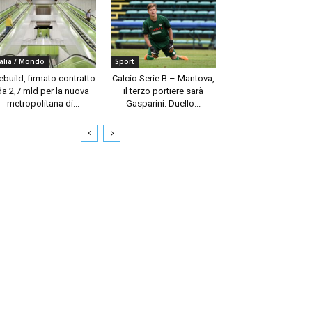
talia / Mondo
Sport
build, firmato contratto
Calcio Serie B – Mantova,
da 2,7 mld per la nuova
il terzo portiere sarà
metropolitana di...
Gasparini. Duello...