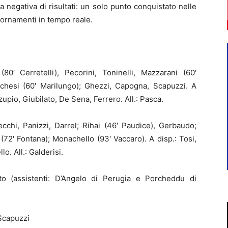
 negativa di risultati: un solo punto conquistato nelle
iornamenti in tempo reale.
(80′ Cerretelli), Pecorini, Toninelli, Mazzarani (60′
archesi (60′ Marilungo); Ghezzi, Capogna, Scapuzzi. A
zupio, Giubilato, De Sena, Ferrero. All.: Pasca.
cchi, Panizzi, Darrel; Rihai (46′ Paudice), Gerbaudo;
(72′ Fontana); Monachello (93′ Vaccaro). A disp.: Tosi,
lo. All.: Galderisi.
o (assistenti: D’Angelo di Perugia e Porcheddu di
 Scapuzzi