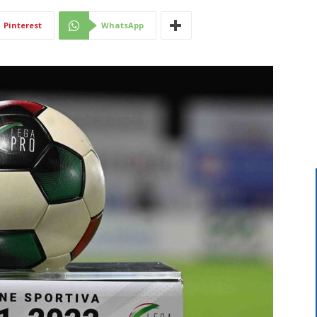
Di
Pinterest
WhatsApp
Mantova