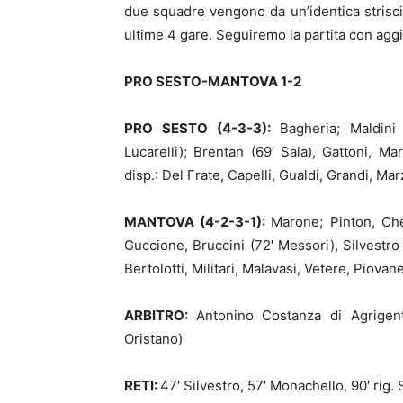
due squadre vengono da un’identica striscia
ultime 4 gare. Seguiremo la partita con agg
PRO SESTO-MANTOVA 1-2
PRO SESTO (4-3-3):
Bagheria; Maldini 
Lucarelli); Brentan (69′ Sala), Gattoni, M
disp.: Del Frate, Capelli, Gualdi, Grandi, Mar
MANTOVA (4-2-3-1):
Marone; Pinton, Che
Guccione, Bruccini (72′ Messori), Silvestro 
Bertolotti, Militari, Malavasi, Vetere, Piovanel
ARBITRO:
Antonino Costanza di Agrigent
Oristano)
RETI:
47′ Silvestro, 57′ Monachello, 90′ rig.