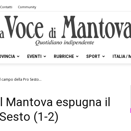
Contatti
Community
OVINCIA
EVENTI
RUBRICHE
SPORT
ITALIA /
la
l campo della Pro Sesto...
Il Mantova espugna il
Voce
Sesto (1-2)