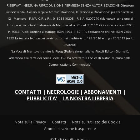
RISERVATI. NESSUNA RIPRODUZIONE PERMESSA SENZA AUTORIZZAZIONE Direttore
responsabile: Alessio Tarpini Amministrazione, Direzione e Redazione: piazza Sordello,
12 - Mantova - P.IVA, C.F. e R.I. 01898140205 - R.E.A. 0207279 (Mantova) iscrizione al
Tribunale: iscritta al Tribunale di Mantova al n. 25 del 30/11/1992 - iscrizione al ROC:
n. 9363 Pubblicazione a stampa: ISSN 1594-1159 - Pubblicazione online: ISSN 2465-
132X La testata fruisce dei contributi diretti editoria L. 198/2016 e d.lgs 70/2017 (ex L.
250/90)
“La Voce di Mantova tramite la Fipeg (Federazione Italiana Piccoli Editori Giornali),
aderendo alla carta dei servizi dell'USPI ha accettato il Codice di Autodisciplina della
Comunicazione Commerciale"
CONTATTI
|
NECROLOGIE
|
ABBONAMENTI
|
PUBBLICITA'
|
LA NOSTRA LIBRERIA
Nota sulla Privacy
Contatti
Nota sull’utilizzo dei Cookie
Amministrazione trasparente
© Tutti i diritti riservati