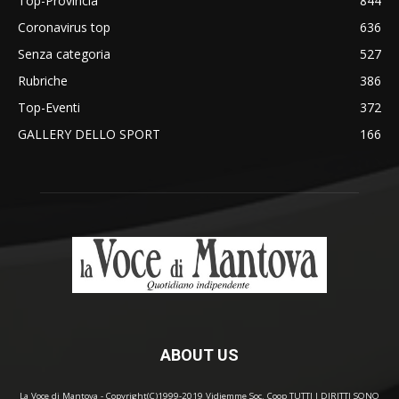
Top-Provincia
844
Coronavirus top
636
Senza categoria
527
Rubriche
386
Top-Eventi
372
GALLERY DELLO SPORT
166
ABOUT US
La Voce di Mantova - Copyright(C)1999-2019 Vidiemme Soc. Coop TUTTI I DIRITTI SONO