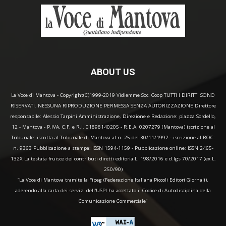
ABOUT US
La Voce di Mantova - Copyright(C)1999-2019 Vidiemme Soc. Coop TUTTI I DIRITTI SONO
RISERVATI. NESSUNA RIPRODUZIONE PERMESSA SENZA AUTORIZZAZIONE Direttore
responsabile: Alessio Tarpini Amministrazione, Direzione e Redazione: piazza Sordello,
12 - Mantova - P.IVA, C.F. e R.I. 01898140205 - R.E.A. 0207279 (Mantova) iscrizione al
Tribunale: iscritta al Tribunale di Mantova al n. 25 del 30/11/1992 - iscrizione al ROC:
n. 9363 Pubblicazione a stampa: ISSN 1594-1159 - Pubblicazione online: ISSN 2465-
132X La testata fruisce dei contributi diretti editoria L. 198/2016 e d.lgs 70/2017 (ex L.
250/90)
“La Voce di Mantova tramite la Fipeg (Federazione Italiana Piccoli Editori Giornali),
aderendo alla carta dei servizi dell'USPI ha accettato il Codice di Autodisciplina della
Comunicazione Commerciale"