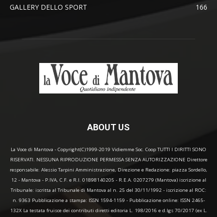
GALLERY DELLO SPORT
166
ABOUT US
La Voce di Mantova - Copyright(C)1999-2019 Vidiemme Soc. Coop TUTTI I DIRITTI SONO
RISERVATI. NESSUNA RIPRODUZIONE PERMESSA SENZA AUTORIZZAZIONE Direttore
responsabile: Alessio Tarpini Amministrazione, Direzione e Redazione: piazza Sordello,
12 - Mantova - P.IVA, C.F. e R.I. 01898140205 - R.E.A. 0207279 (Mantova) iscrizione al
Tribunale: iscritta al Tribunale di Mantova al n. 25 del 30/11/1992 - iscrizione al ROC:
n. 9363 Pubblicazione a stampa: ISSN 1594-1159 - Pubblicazione online: ISSN 2465-
132X La testata fruisce dei contributi diretti editoria L. 198/2016 e d.lgs 70/2017 (ex L.