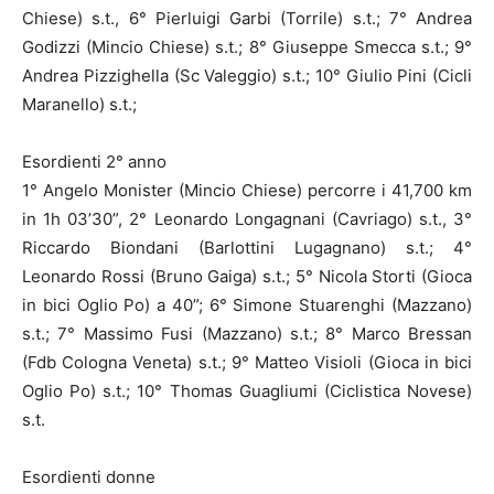
Chiese) s.t., 6° Pierluigi Garbi (Torrile) s.t.; 7° Andrea
Godizzi (Mincio Chiese) s.t.; 8° Giuseppe Smecca s.t.; 9°
Andrea Pizzighella (Sc Valeggio) s.t.; 10° Giulio Pini (Cicli
Maranello) s.t.;
Esordienti 2° anno
1° Angelo Monister (Mincio Chiese) percorre i 41,700 km
in 1h 03’30”, 2° Leonardo Longagnani (Cavriago) s.t., 3°
Riccardo Biondani (Barlottini Lugagnano) s.t.; 4°
Leonardo Rossi (Bruno Gaiga) s.t.; 5° Nicola Storti (Gioca
in bici Oglio Po) a 40”; 6° Simone Stuarenghi (Mazzano)
s.t.; 7° Massimo Fusi (Mazzano) s.t.; 8° Marco Bressan
(Fdb Cologna Veneta) s.t.; 9° Matteo Visioli (Gioca in bici
Oglio Po) s.t.; 10° Thomas Guagliumi (Ciclistica Novese)
s.t.
Esordienti donne