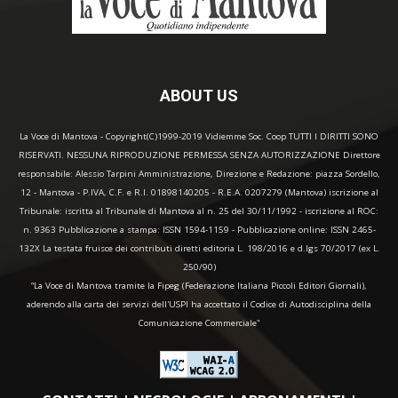
ABOUT US
La Voce di Mantova - Copyright(C)1999-2019 Vidiemme Soc. Coop TUTTI I DIRITTI SONO
RISERVATI. NESSUNA RIPRODUZIONE PERMESSA SENZA AUTORIZZAZIONE Direttore
responsabile: Alessio Tarpini Amministrazione, Direzione e Redazione: piazza Sordello,
12 - Mantova - P.IVA, C.F. e R.I. 01898140205 - R.E.A. 0207279 (Mantova) iscrizione al
Tribunale: iscritta al Tribunale di Mantova al n. 25 del 30/11/1992 - iscrizione al ROC:
n. 9363 Pubblicazione a stampa: ISSN 1594-1159 - Pubblicazione online: ISSN 2465-
132X La testata fruisce dei contributi diretti editoria L. 198/2016 e d.lgs 70/2017 (ex L.
250/90)
“La Voce di Mantova tramite la Fipeg (Federazione Italiana Piccoli Editori Giornali),
aderendo alla carta dei servizi dell'USPI ha accettato il Codice di Autodisciplina della
Comunicazione Commerciale"