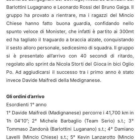
Barlottini Lugagnano e Leonardo Rossi del Bruno Gaiga. Il
gruppo ha provato a rientrare, ma i ragazzi del Mincio
Chiese hanno fatto buona guardia, confidando nello
spunto veloce di Monister, che infatti è partito ai 300mt
ed ha tagliato il traguardo a braccia alzate, conquistando
il sesto alloro personale, sedicesimo di squadra. Il gruppo
si è presentato all’arrivo con 40 secondi di ritardo,
regolato allo sprint da Nicola Storti del Gioca in bici Oglio
Po. Ad aggiudicarsi il successo tra i primo anno è stato
invece Davide Maifredi della Medignanese.
Gli ordini d’arrivo
Esordienti 1° anno
1° Davide Maifredi (Madignanese) percorre i 41,700 km in
1h 04’10”; 2° Michele Barbaglio (Team Serio) s.t.; 3°
Tommaso Zandonà (Barlottini Luganano) s.t.; 4° Damiano
Lavelli (Mincio Chiese) s.t.; 5° Kevin Lanzarotto (Mincio