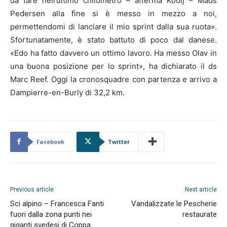
da fare nell’ultimo chilometro – afferma Kooij – Mads
Pedersen alla fine si è messo in mezzo a noi,
permettendomi di lanciare il mio sprint dalla sua ruota».
Sfortunatamente, è stato battuto di poco dal danese.
«Edo ha fatto davvero un ottimo lavoro. Ha messo Olav in
una buona posizione per lo sprint», ha dichiarato il ds
Marc Reef. Oggi la cronosquadre con partenza e arrivo a
Dampierre-en-Burly di 32,2 km.
Facebook
Twitter
Previous article
Next article
Sci alpino – Francesca Fanti
Vandalizzate le Pescherie
fuori dalla zona punti nei
restaurate
giganti svedesi di Coppa