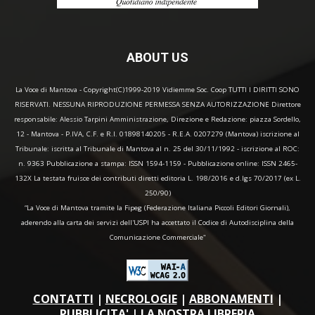
ABOUT US
La Voce di Mantova - Copyright(C)1999-2019 Vidiemme Soc. Coop TUTTI I DIRITTI SONO
RISERVATI. NESSUNA RIPRODUZIONE PERMESSA SENZA AUTORIZZAZIONE Direttore
responsabile: Alessio Tarpini Amministrazione, Direzione e Redazione: piazza Sordello,
12 - Mantova - P.IVA, C.F. e R.I. 01898140205 - R.E.A. 0207279 (Mantova) iscrizione al
Tribunale: iscritta al Tribunale di Mantova al n. 25 del 30/11/1992 - iscrizione al ROC:
n. 9363 Pubblicazione a stampa: ISSN 1594-1159 - Pubblicazione online: ISSN 2465-
132X La testata fruisce dei contributi diretti editoria L. 198/2016 e d.lgs 70/2017 (ex L.
250/90)
“La Voce di Mantova tramite la Fipeg (Federazione Italiana Piccoli Editori Giornali),
aderendo alla carta dei servizi dell'USPI ha accettato il Codice di Autodisciplina della
Comunicazione Commerciale"
CONTATTI
|
NECROLOGIE
|
ABBONAMENTI
|
PUBBLICITA'
|
LA NOSTRA LIBRERIA