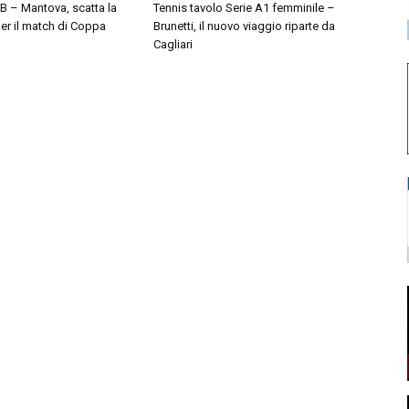
 B – Mantova, scatta la
Tennis tavolo Serie A1 femminile –
er il match di Coppa
Brunetti, il nuovo viaggio riparte da
Cagliari