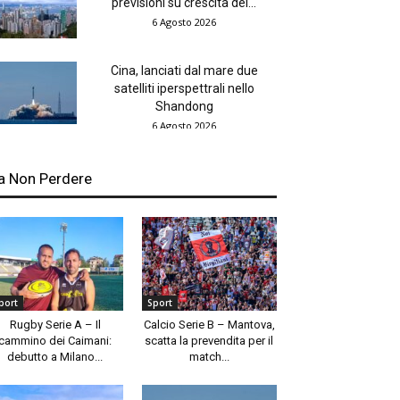
previsioni su crescita del...
6 Agosto 2026
Cina, lanciati dal mare due
satelliti iperspettrali nello
Shandong
6 Agosto 2026
a Non Perdere
port
Sport
Rugby Serie A – Il
Calcio Serie B – Mantova,
cammino dei Caimani:
scatta la prevendita per il
debutto a Milano...
match...