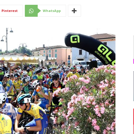
Di
Pinterest
WhatsApp
Mantova