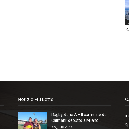
I
C
Notizie Più Lette
C
i
Rugby Serie A – Il cammino dei
It
Caimani: debutto a Milano...
Sp
6 Agosto 2026