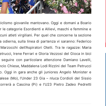
 ciclismo giovanile mantovano. Oggi e domani a Boario
er le categorie Esordienti e Allievi, maschi e femmine e
cuni atleti virgiliani. Per quel che concerne la sezione
 odierna, sulla linea di partenza vi saranno: Federico
rzocchi dell’Aspiratori Otelli. Tra le ragazze: Maria
etrucci, Irene Ferrari e Gloria Vezzosi del Gioca in bici
a seguire con particolare attenzione Damiano Lavelli,
ncio Chiese, Maddalena Lodi Rizzini del Team Petrucci
Po. Oggi in gara anche gli juniores Angelo Monister e
lese (Mo), l’Under 23 Gia – nluca Cordioli del Sissio
orrerà a Cascina (Pi) e l’U23 Pietro Zadeo Pedretti