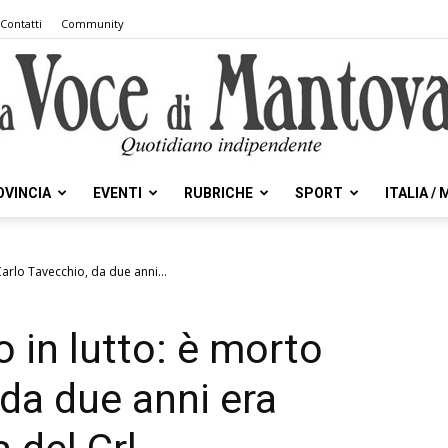
Contatti
Community
OVINCIA
EVENTI
RUBRICHE
SPORT
ITALIA /
la
Carlo Tavecchio, da due anni...
o in lutto: è morto
Voce
 da due anni era