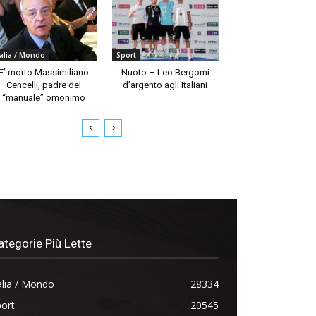
talia / Mondo
Sport
E’ morto Massimiliano
Nuoto – Leo Bergomi
Cencelli, padre del
d’argento agli Italiani
“manuale” omonimo
ategorie Più Lette
alia / Mondo
28334
ort
20545