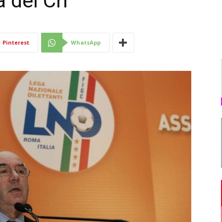
 del Crl
Di
Pinterest
WhatsApp
Mantova