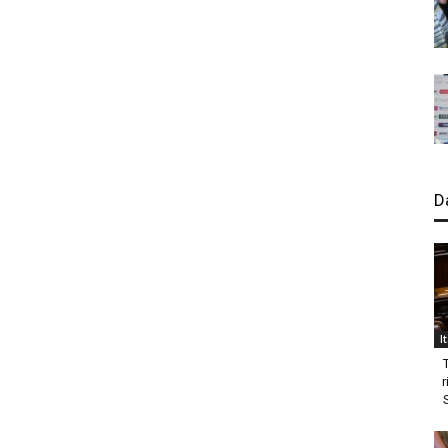
D
I
r