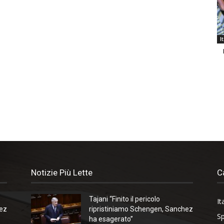
I
Notizie Più Lette
C
Tajani “Finito il pericolo
It
hez
ripristiniamo Schengen, Sanchez
Sp
ha esagerato”