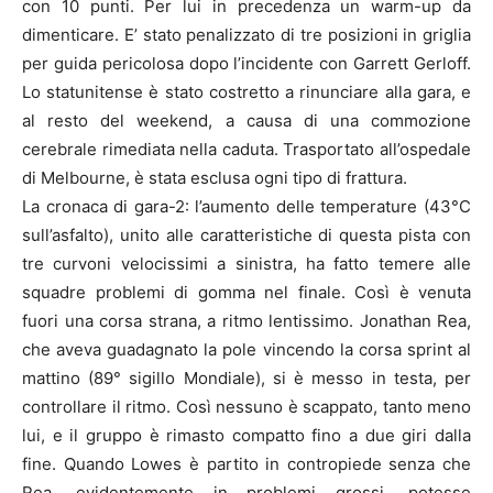
con 10 punti. Per lui in precedenza un warm-up da
dimenticare. E’ stato penalizzato di tre posizioni in griglia
per guida pericolosa dopo l’incidente con Garrett Gerloff.
Lo statunitense è stato costretto a rinunciare alla gara, e
al resto del weekend, a causa di una commozione
cerebrale rimediata nella caduta. Trasportato all’ospedale
di Melbourne, è stata esclusa ogni tipo di frattura.
La cronaca di gara-2: l’aumento delle temperature (43°C
sull’asfalto), unito alle caratteristiche di questa pista con
tre curvoni velocissimi a sinistra, ha fatto temere alle
squadre problemi di gomma nel finale. Così è venuta
fuori una corsa strana, a ritmo lentissimo. Jonathan Rea,
che aveva guadagnato la pole vincendo la corsa sprint al
mattino (89° sigillo Mondiale), si è messo in testa, per
controllare il ritmo. Così nessuno è scappato, tanto meno
lui, e il gruppo è rimasto compatto fino a due giri dalla
fine. Quando Lowes è partito in contropiede senza che
Rea, evidentemente in problemi grossi, potesse