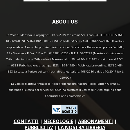
ABOUT US
La Voce di Mantova - Copyright(C)1999-2019 Vidiemme Soc. Coop TUTTI I DIRITTI SONO
RISERVATI. NESSUNA RIPRODUZIONE PERMESSA SENZA AUTORIZZAZIONE Direttore
responsabile: Alessio Tarpini Amministrazione, Direzione e Redazione: piazza Sordello,
12 - Mantova - P.IVA, C.F. e R.I. 01898140205 - R.E.A. 0207279 (Mantova) iscrizione al
Tribunale: iscritta al Tribunale di Mantova al n. 25 del 30/11/1992 - iscrizione al ROC:
n. 9363 Pubblicazione a stampa: ISSN 1594-1159 - Pubblicazione online: ISSN 2465-
132X La testata fruisce dei contributi diretti editoria L. 198/2016 e d.lgs 70/2017 (ex L.
250/90)
“La Voce di Mantova tramite la Fipeg (Federazione Italiana Piccoli Editori Giornali),
aderendo alla carta dei servizi dell'USPI ha accettato il Codice di Autodisciplina della
Comunicazione Commerciale"
CONTATTI
|
NECROLOGIE
|
ABBONAMENTI
|
PUBBLICITA'
|
LA NOSTRA LIBRERIA