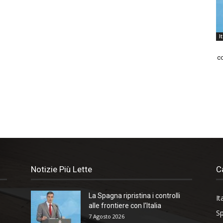
I
co
Notizie Più Lette
C
La Spagna ripristina i controlli
It
alle frontiere con l’Italia
Sp
7 Agosto 2026