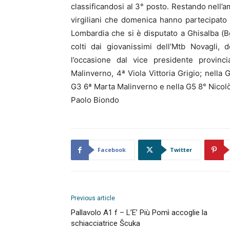
classificandosi al 3° posto. Restando nell’a
virgiliani che domenica hanno partecipato 
Lombardia che si è disputato a Ghisalba (Bg
colti dai giovanissimi dell’Mtb Novagli,
l’occasione dal vice presidente provinc
Malinverno, 4ª Viola Vittoria Grigio; nell
G3 6ª Marta Malinverno e nella G5 8° Nicolò 
Paolo Biondo
Facebook
Twitter
Previous article
Pallavolo A1 f – L’E’ Più Pomì accoglie la
schiacciatrice Šcuka