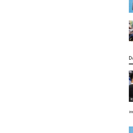
D
I
in