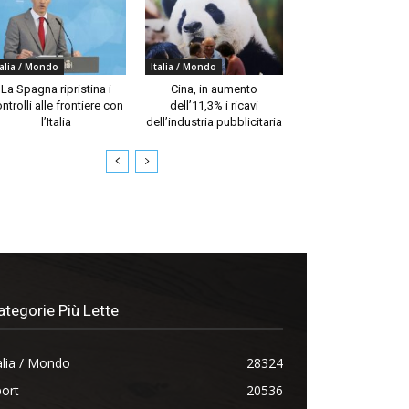
talia / Mondo
Italia / Mondo
La Spagna ripristina i
Cina, in aumento
ntrolli alle frontiere con
dell’11,3% i ricavi
l’Italia
dell’industria pubblicitaria
ategorie Più Lette
alia / Mondo
28324
ort
20536