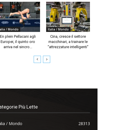
talia / Mondo
Italia / Mondo
En plein Pellacani agli
Cina, cresce il settore
Europei, il quinto oro
macchinari, a trainare le
arriva nel sincro...
“attrezzature intelligenti”
ategorie Più Lette
alia / Mondo
28313