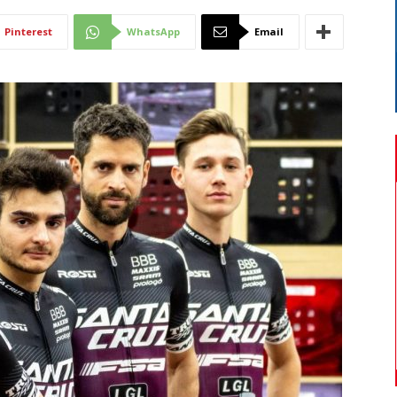
Di
Pinterest
WhatsApp
Email
Mantova