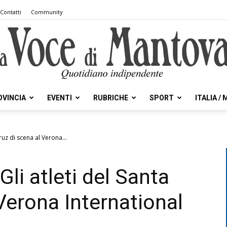
Contatti
Community
OVINCIA
EVENTI
RUBRICHE
SPORT
ITALIA /
la
ruz di scena al Verona...
li atleti del Santa
Voce
Verona International