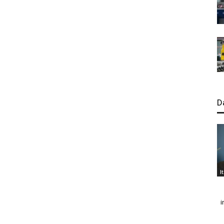
D
I
i