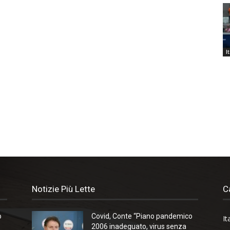
I
Notizie Più Lette
C
o
Covid, Conte “Piano pandemico
It
2006 inadeguato, virus senza