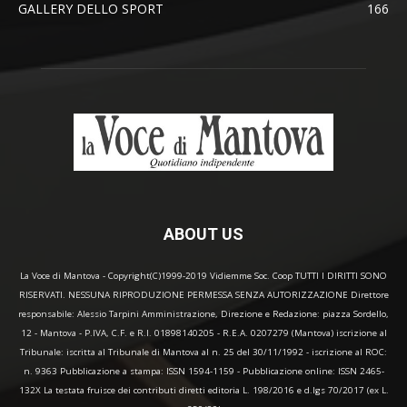
GALLERY DELLO SPORT
166
ABOUT US
La Voce di Mantova - Copyright(C)1999-2019 Vidiemme Soc. Coop TUTTI I DIRITTI SONO
RISERVATI. NESSUNA RIPRODUZIONE PERMESSA SENZA AUTORIZZAZIONE Direttore
responsabile: Alessio Tarpini Amministrazione, Direzione e Redazione: piazza Sordello,
12 - Mantova - P.IVA, C.F. e R.I. 01898140205 - R.E.A. 0207279 (Mantova) iscrizione al
Tribunale: iscritta al Tribunale di Mantova al n. 25 del 30/11/1992 - iscrizione al ROC:
n. 9363 Pubblicazione a stampa: ISSN 1594-1159 - Pubblicazione online: ISSN 2465-
132X La testata fruisce dei contributi diretti editoria L. 198/2016 e d.lgs 70/2017 (ex L.