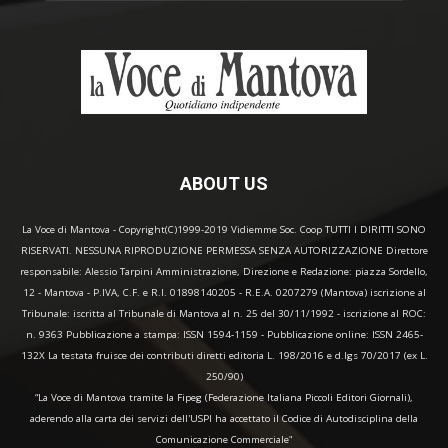
ABOUT US
La Voce di Mantova - Copyright(C)1999-2019 Vidiemme Soc. Coop TUTTI I DIRITTI SONO
RISERVATI. NESSUNA RIPRODUZIONE PERMESSA SENZA AUTORIZZAZIONE Direttore
responsabile: Alessio Tarpini Amministrazione, Direzione e Redazione: piazza Sordello,
12 - Mantova - P.IVA, C.F. e R.I. 01898140205 - R.E.A. 0207279 (Mantova) iscrizione al
Tribunale: iscritta al Tribunale di Mantova al n. 25 del 30/11/1992 - iscrizione al ROC:
n. 9363 Pubblicazione a stampa: ISSN 1594-1159 - Pubblicazione online: ISSN 2465-
132X La testata fruisce dei contributi diretti editoria L. 198/2016 e d.lgs 70/2017 (ex L.
250/90)
“La Voce di Mantova tramite la Fipeg (Federazione Italiana Piccoli Editori Giornali),
aderendo alla carta dei servizi dell'USPI ha accettato il Codice di Autodisciplina della
Comunicazione Commerciale"