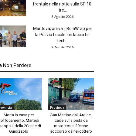
frontale nella notte sulla SP 10:
tre...
8 Agosto 2026
Mantova, arriva il BolaWrap per
la Polizia Locale: un laccio hi-
tech...
8 Agosto 2026
a Non Perdere
rovincia
Provincia
Morta in casa per
San Martino dall’Argine,
soffocamento. Martedì
cade sulla pista da
autopsia della 20enne di
motocross: 29enne
Guidizzolo
soccorso dall’elicottero