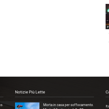
P
Notizie Più Lette
C
o.
Morta in casa per soffocamento.
It