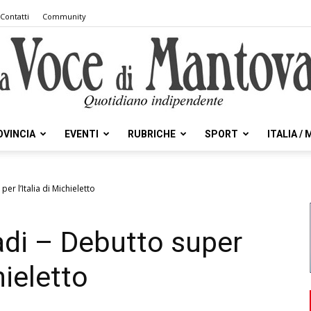
Contatti
Community
OVINCIA
EVENTI
RUBRICHE
SPORT
ITALIA /
la
er l’Italia di Michieletto
adi – Debutto super
Voce
hieletto