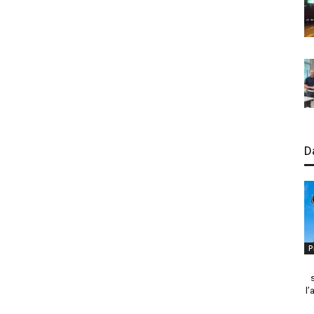
D
P
l’