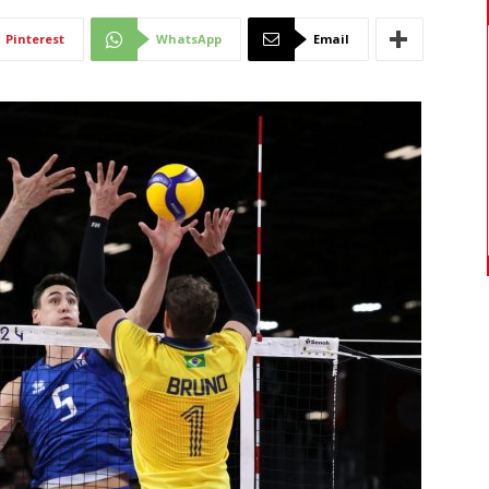
Di
Pinterest
WhatsApp
Email
Mantova