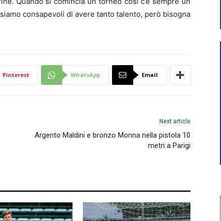
 fine. Quando si comincia un torneo così c’è sempre un
di siamo consapevoli di avere tanto talento, però bisogna
Pinterest
WhatsApp
Email
Next article
Argento Maldini e bronzo Monna nella pistola 10
metri a Parigi