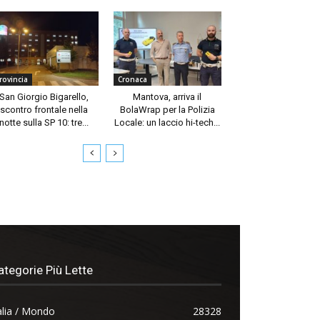
rovincia
Cronaca
San Giorgio Bigarello,
Mantova, arriva il
scontro frontale nella
BolaWrap per la Polizia
notte sulla SP 10: tre...
Locale: un laccio hi-tech...
ategorie Più Lette
alia / Mondo
28328