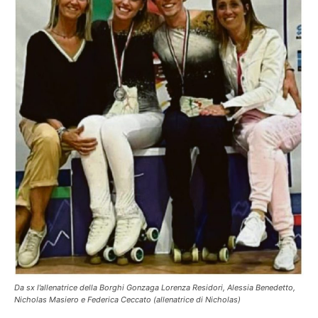
Da sx l’allenatrice della Borghi Gonzaga Lorenza Residori, Alessia Benedetto,
Nicholas Masiero e Federica Ceccato (allenatrice di Nicholas)