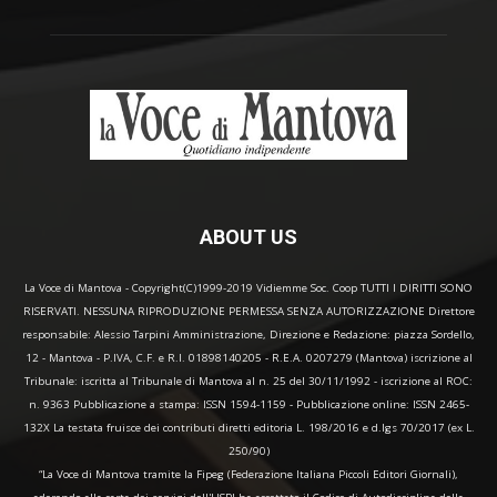
ABOUT US
La Voce di Mantova - Copyright(C)1999-2019 Vidiemme Soc. Coop TUTTI I DIRITTI SONO
RISERVATI. NESSUNA RIPRODUZIONE PERMESSA SENZA AUTORIZZAZIONE Direttore
responsabile: Alessio Tarpini Amministrazione, Direzione e Redazione: piazza Sordello,
12 - Mantova - P.IVA, C.F. e R.I. 01898140205 - R.E.A. 0207279 (Mantova) iscrizione al
Tribunale: iscritta al Tribunale di Mantova al n. 25 del 30/11/1992 - iscrizione al ROC:
n. 9363 Pubblicazione a stampa: ISSN 1594-1159 - Pubblicazione online: ISSN 2465-
132X La testata fruisce dei contributi diretti editoria L. 198/2016 e d.lgs 70/2017 (ex L.
250/90)
“La Voce di Mantova tramite la Fipeg (Federazione Italiana Piccoli Editori Giornali),