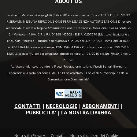
ABOUT US
La Voce di Mantova - Copyright(C)1999-2019 Vidiemme Soc. Coop TUTTI I DIRITTI SONO
RISERVATI. NESSUNA RIPRODUZIONE PERMESSA SENZA AUTORIZZAZIONE Direttore
responsabile: Alessio Tarpini Amministrazione, Direzione e Redazione: piazza Sordello,
12 - Mantova - P.IVA, C.F. e R.I. 01898140205 - R.E.A. 0207279 (Mantova) iscrizione al
Tribunale: iscritta al Tribunale di Mantova al n. 25 del 30/11/1992 - iscrizione al ROC:
n. 9363 Pubblicazione a stampa: ISSN 1594-1159 - Pubblicazione online: ISSN 2465-
132X La testata fruisce dei contributi diretti editoria L. 198/2016 e d.lgs 70/2017 (ex L.
250/90)
“La Voce di Mantova tramite la Fipeg (Federazione Italiana Piccoli Editori Giornali),
aderendo alla carta dei servizi dell'USPI ha accettato il Codice di Autodisciplina della
Comunicazione Commerciale"
CONTATTI
|
NECROLOGIE
|
ABBONAMENTI
|
PUBBLICITA'
|
LA NOSTRA LIBRERIA
Nota sulla Privacy
Contatti
Nota sull’utilizzo dei Cookie