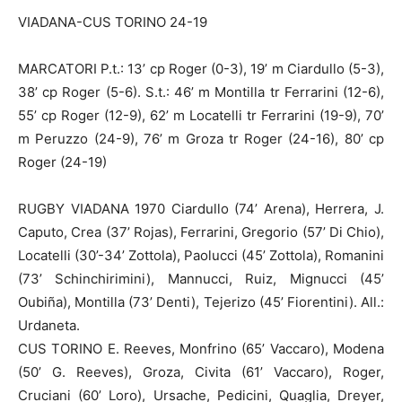
VIADANA-CUS TORINO 24-19
MARCATORI P.t.: 13’ cp Roger (0-3), 19’ m Ciardullo (5-3),
38’ cp Roger (5-6). S.t.: 46’ m Montilla tr Ferrarini (12-6),
55’ cp Roger (12-9), 62’ m Locatelli tr Ferrarini (19-9), 70’
m Peruzzo (24-9), 76’ m Groza tr Roger (24-16), 80’ cp
Roger (24-19)
RUGBY VIADANA 1970 Ciardullo (74’ Arena), Herrera, J.
Caputo, Crea (37’ Rojas), Ferrarini, Gregorio (57’ Di Chio),
Locatelli (30’-34’ Zottola), Paolucci (45’ Zottola), Romanini
(73’ Schinchirimini), Mannucci, Ruiz, Mignucci (45’
Oubiña), Montilla (73’ Denti), Tejerizo (45’ Fiorentini). All.:
Urdaneta.
CUS TORINO E. Reeves, Monfrino (65’ Vaccaro), Modena
(50’ G. Reeves), Groza, Civita (61’ Vaccaro), Roger,
Cruciani (60’ Loro), Ursache, Pedicini, Quaglia, Dreyer,