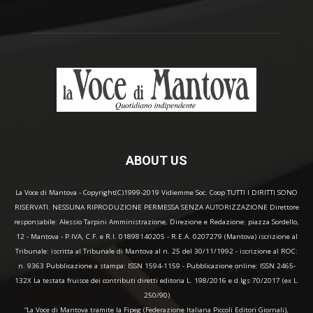
ABOUT US
La Voce di Mantova - Copyright(C)1999-2019 Vidiemme Soc. Coop TUTTI I DIRITTI SONO
RISERVATI. NESSUNA RIPRODUZIONE PERMESSA SENZA AUTORIZZAZIONE Direttore
responsabile: Alessio Tarpini Amministrazione, Direzione e Redazione: piazza Sordello,
12 - Mantova - P.IVA, C.F. e R.I. 01898140205 - R.E.A. 0207279 (Mantova) iscrizione al
Tribunale: iscritta al Tribunale di Mantova al n. 25 del 30/11/1992 - iscrizione al ROC:
n. 9363 Pubblicazione a stampa: ISSN 1594-1159 - Pubblicazione online: ISSN 2465-
132X La testata fruisce dei contributi diretti editoria L. 198/2016 e d.lgs 70/2017 (ex L.
250/90)
“La Voce di Mantova tramite la Fipeg (Federazione Italiana Piccoli Editori Giornali),