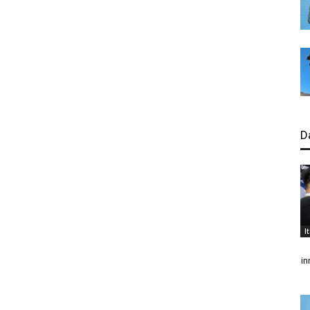
D
I
in