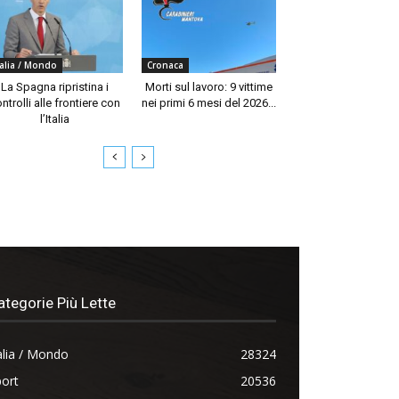
talia / Mondo
Cronaca
La Spagna ripristina i
Morti sul lavoro: 9 vittime
ntrolli alle frontiere con
nei primi 6 mesi del 2026...
l’Italia
ategorie Più Lette
alia / Mondo
28324
ort
20536