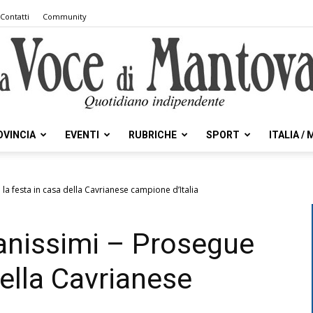
Contatti
Community
OVINCIA
EVENTI
RUBRICHE
SPORT
ITALIA /
la
a festa in casa della Cavrianese campione d’Italia
anissimi – Prosegue
Voce
della Cavrianese