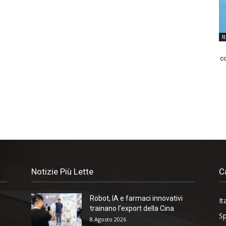
I
co
Notizie Più Lette
C
Robot, IA e farmaci innovativi
It
trainano l’export della Cina
Sp
8 Agosto 2026