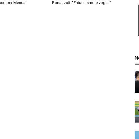
cco per Mensah
Bonazzoli: “Entusiasmo e voglia”
N