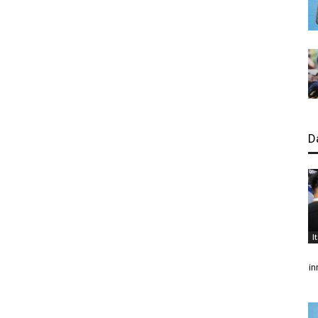
D
I
in