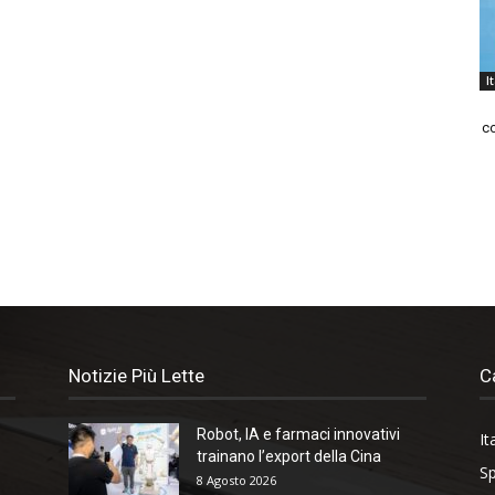
I
co
Notizie Più Lette
C
Robot, IA e farmaci innovativi
It
trainano l’export della Cina
Sp
8 Agosto 2026