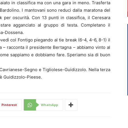
paiato in classifica ma con una gara in meno. Trasferta
 Bardolino. I mantovani sono reduci dalla maratona del
 per oscurità. Con 13 punti in classifica, il Ceresara
estare agganciato al gruppo di testa. Completano il
a-Dossena.
iovedì col Fontigo piegando al tie break (6-4, 4-6, 8-1) il
ta – racconta il presidente Bertagna – abbiamo vinto al
 come sappiamo e dobbiamo fare. Speriamo sia di buon
 Cavrianese-Segno e Tigliolese-Guidizzolo. Nella terza
’è Guidizzolo-Pieese.
Pinterest
WhatsApp