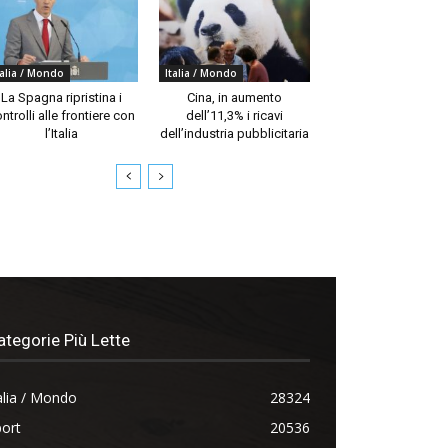
talia / Mondo
Italia / Mondo
La Spagna ripristina i
Cina, in aumento
ntrolli alle frontiere con
dell’11,3% i ricavi
l’Italia
dell’industria pubblicitaria
ategorie Più Lette
alia / Mondo
28324
ort
20536