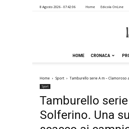
8 Agosto 2026 - 07:42:06
Home
Edicola OnLine
HOME
CRONACA
PR
Home
Sport
Tamburello serie A m – Clamoroso a 
Sport
Tamburello seri
Solferino. Una s