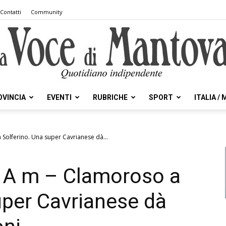
Contatti
Community
OVINCIA
EVENTI
RUBRICHE
SPORT
ITALIA /
la
Solferino. Una super Cavrianese dà...
e A m – Clamoroso a
Voce
uper Cavrianese dà