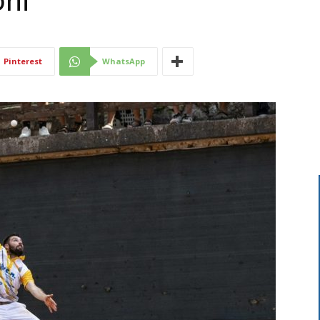
oni
Di
Pinterest
WhatsApp
Mantova