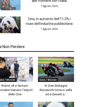
alle frontiere con l’Italia
7 Agosto 2026
Cina, in aumento dell’11,3% i
ricavi dell’industria pubblicitaria
7 Agosto 2026
a Non Perdere
talia / Mondo
Italia / Mondo
Robot, IA e farmaci
In Gran Bretagna
novativi trainano l’export
Bezzecchi torna in sella
della Cina
ed è davanti a...