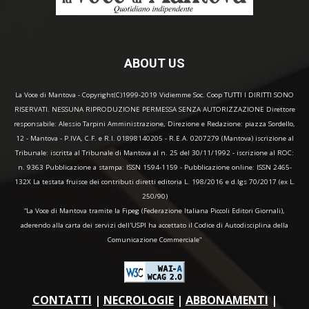
ABOUT US
La Voce di Mantova - Copyright(C)1999-2019 Vidiemme Soc. Coop TUTTI I DIRITTI SONO
RISERVATI. NESSUNA RIPRODUZIONE PERMESSA SENZA AUTORIZZAZIONE Direttore
responsabile: Alessio Tarpini Amministrazione, Direzione e Redazione: piazza Sordello,
12 - Mantova - P.IVA, C.F. e R.I. 01898140205 - R.E.A. 0207279 (Mantova) iscrizione al
Tribunale: iscritta al Tribunale di Mantova al n. 25 del 30/11/1992 - iscrizione al ROC:
n. 9363 Pubblicazione a stampa: ISSN 1594-1159 - Pubblicazione online: ISSN 2465-
132X La testata fruisce dei contributi diretti editoria L. 198/2016 e d.lgs 70/2017 (ex L.
250/90)
“La Voce di Mantova tramite la Fipeg (Federazione Italiana Piccoli Editori Giornali),
aderendo alla carta dei servizi dell'USPI ha accettato il Codice di Autodisciplina della
Comunicazione Commerciale"
CONTATTI
|
NECROLOGIE
|
ABBONAMENTI
|