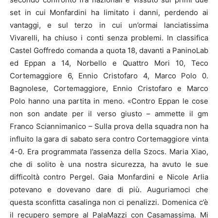
set in cui Monfardini ha limitato i danni, perdendo ai
vantaggi, e sul terzo in cui un’ormai lanciatissima
Vivarelli, ha chiuso i conti senza problemi. In classifica
Castel Goffredo comanda a quota 18, davanti a PaninoLab
ed Eppan a 14, Norbello e Quattro Mori 10, Teco
Cortemaggiore 6, Ennio Cristofaro 4, Marco Polo 0.
Bagnolese, Cortemaggiore, Ennio Cristofaro e Marco
Polo hanno una partita in meno. «Contro Eppan le cose
non son andate per il verso giusto – ammette il gm
Franco Sciannimanico – Sulla prova della squadra non ha
influito la gara di sabato sera contro Cortemaggiore vinta
4-0. Era programmata l’assenza della Szocs. Maria Xiao,
che di solito è una nostra sicurezza, ha avuto le sue
difficoltà contro Pergel. Gaia Monfardini e Nicole Arlia
potevano e dovevano dare di più. Auguriamoci che
questa sconfitta casalinga non ci penalizzi. Domenica c’è
il recupero sempre al PalaMazzi con Casamassima. Mi