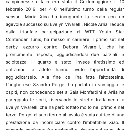
campionesse d’Italia era stata il Cortemaggiore il 10
febbraio 2019, per 4-0 nell’ultimo turno della regular
season. Maria Xiao ha inaugurato la serata con un
agevole successo su Evelyn Vivarelli. Nicole Arlia, reduce
dalla trionfale partecipazione al WTT Youth Star
Contender Tunis, ha messo in carniere il primo set nel
derby azzurro contro Debora Vivarelli, che ha
prontamente risposto, aggiudicandosi due parziali in
scioltezza. Il quarto è stato, invece tiratissimo ed
entrambe le atlete hanno avuto l’opportunità di
aggiudicarselo. Alla fine ce l’ha fatta l’altoatesina.
L’ungherese Szandra Pergel ha portato in vantaggio le
ospiti, non concedendo set a Gaia Monfardini e Arlia ha
pareggiato le sorti, riservando lo stretto trattamento a
Evelyn Vivarelli, che ha però lottato molto nel primo e nel
terzo. Pergel al suo ritorno al tavolo è stata autrice di una
prestazione da incorniciare contro l’imbattibile Xiao. Il
secondo confronto fra nazionali è vissuto sui primi due