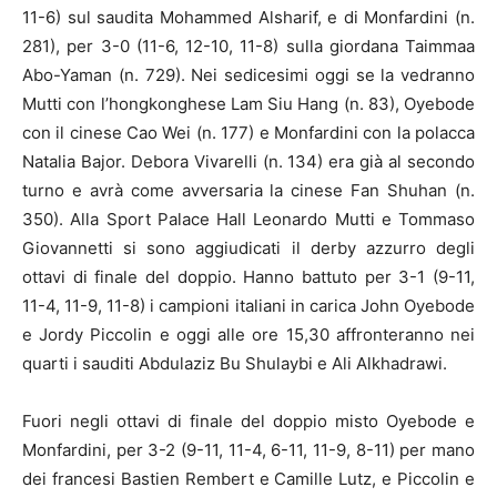
11-6) sul saudita Mohammed Alsharif, e di Monfardini (n.
281), per 3-0 (11-6, 12-10, 11-8) sulla giordana Taimmaa
Abo-Yaman (n. 729). Nei sedicesimi oggi se la vedranno
Mutti con l’hongkonghese Lam Siu Hang (n. 83), Oyebode
con il cinese Cao Wei (n. 177) e Monfardini con la polacca
Natalia Bajor. Debora Vivarelli (n. 134) era già al secondo
turno e avrà come avversaria la cinese Fan Shuhan (n.
350). Alla Sport Palace Hall Leonardo Mutti e Tommaso
Giovannetti si sono aggiudicati il derby azzurro degli
ottavi di finale del doppio. Hanno battuto per 3-1 (9-11,
11-4, 11-9, 11-8) i campioni italiani in carica John Oyebode
e Jordy Piccolin e oggi alle ore 15,30 affronteranno nei
quarti i sauditi Abdulaziz Bu Shulaybi e Ali Alkhadrawi.
Fuori negli ottavi di finale del doppio misto Oyebode e
Monfardini, per 3-2 (9-11, 11-4, 6-11, 11-9, 8-11) per mano
dei francesi Bastien Rembert e Camille Lutz, e Piccolin e