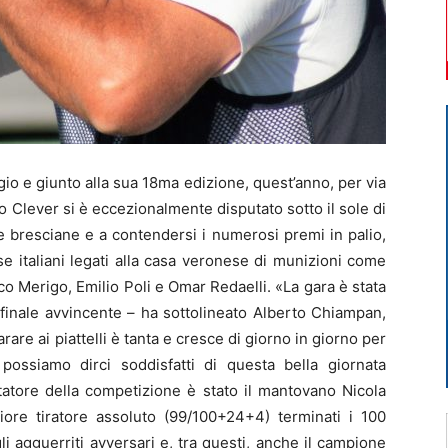
io e giunto alla sua 18ma edizione, quest’anno, per via
 Clever si è eccezionalmente disputato sotto il sole di
e bresciane e a contendersi i numerosi premi in palio,
asse italiani legati alla casa veronese di munizioni come
 Merigo, Emilio Poli e Omar Redaelli. «La gara è stata
a finale avvincente – ha sottolineato Alberto Chiampan,
rare ai piattelli è tanta e cresce di giorno in giorno per
 possiamo dirci soddisfatti di questa bella giornata
tatore della competizione è stato il mantovano Nicola
liore tiratore assoluto (99/100+24+4) terminati i 100
 gli agguerriti avversari e, tra questi, anche il campione