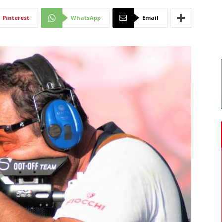
Di
Pinterest
WhatsApp
Email
Mantova