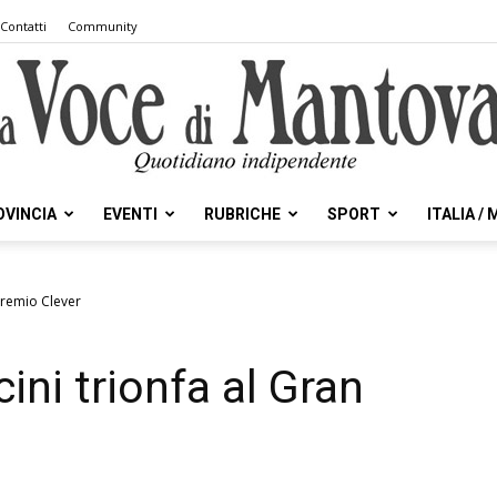
Contatti
Community
OVINCIA
EVENTI
RUBRICHE
SPORT
ITALIA /
la
 Premio Clever
cini trionfa al Gran
Voce