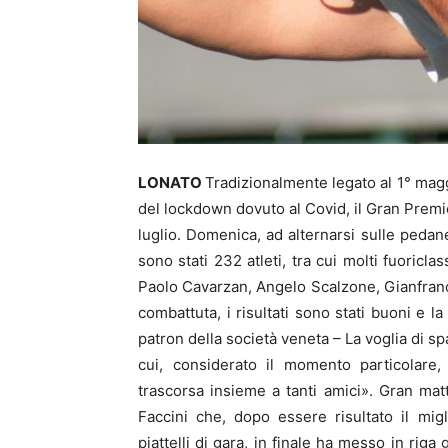
LONATO
Tradizionalmente legato al 1° magg
del lockdown dovuto al Covid, il Gran Premio
luglio. Domenica, ad alternarsi sulle pedan
sono stati 232 atleti, tra cui molti fuoricl
Paolo Cavarzan, Angelo Scalzone, Gianfranco
combattuta, i risultati sono stati buoni e l
patron della società veneta – La voglia di spa
cui, considerato il momento particolare,
trascorsa insieme a tanti amici». Gran mat
Faccini che, dopo essere risultato il mig
piattelli di gara, in finale ha messo in riga