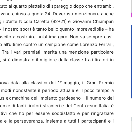
uto al quarto piattello di spareggio dopo che entrambi,
evano chiuso a quota 24. Doveroso menzionare anche
 i figli d’arte Nicola Caretta (92+21) e Giovanni Chiampan
Il nostro sport è tanto bello quanto imprevedibile – ha
iuscito a costruire un’ottima gara. Non va sempre così.
no all’ultimo contro un campione come Lorenzo Ferrari,
Tra i vari premiati, merita una menzione particolare
i è dimostrato il migliore della classe tra i tiratori in
uova data alla classica del 1° maggio, il Gran Premio
i modi nonostante il periodo attuale e il poco tempo a
eus ex machina dell’impianto gardesano – Il numero dei
nze di tanti tiratori stranieri e del Centro-sud Italia, è
tivi che ho per essere soddisfatto e per ringraziare
 e la perseveranza, insieme a tutti i partecipanti e i