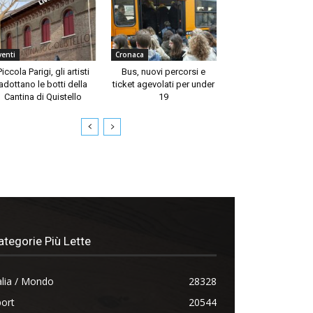
venti
Cronaca
Piccola Parigi, gli artisti
Bus, nuovi percorsi e
adottano le botti della
ticket agevolati per under
Cantina di Quistello
19
ategorie Più Lette
alia / Mondo
28328
ort
20544