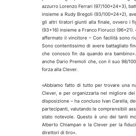
azzurro Lorenzo Ferrari (97/100+24+3), batt
insieme a Rudy Bregoli (93/100+24+2), av
gli altri tiratori giunti alla finale, ovvero
(93+16) insieme a Franco Fiorucci (96+21). «
affermato il vincitore – Con facilità sono r
Sono contentissimo di avere battagliato fi
che conosco fin da quando era bambino». 
anche Dario Premoli che, con il suo 98/100, s
forza alla Clever.
«Abbiamo fatto di tutto per trovare una n
Clever, e per organizzarla nel migliore de
disposizione – ha concluso Ivan Carella, d
partecipanti, valutando le comprensibili asse
stato notevole. Questo è uno dei tanti mo
Alberto Chiampan e la Clever per la fiducia
direttori di tiro».