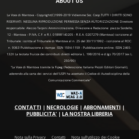
ABOUT US
La Voce di Mantova - Copyright(C)1999-2019 Vidiemme Soc. Coop TUTTI I DIRITTI SONO
RISERVATI. NESSUNA RIPRODUZIONE PERMESSA SENZA AUTORIZZAZIONE Direttore
responsabile: Alessio Tarpini Amministrazione, Direzione e Redazione: piazza Sordello,
12 - Mantova - P.IVA, C.F. e R.I. 01898140205 - R.E.A. 0207279 (Mantova) iscrizione al
Tribunale: iscritta al Tribunale di Mantova al n. 25 del 30/11/1992 - iscrizione al ROC:
n. 9363 Pubblicazione a stampa: ISSN 1594-1159 - Pubblicazione online: ISSN 2465-
132X La testata fruisce dei contributi diretti editoria L. 198/2016 e d.lgs 70/2017 (ex L.
250/90)
“La Voce di Mantova tramite la Fipeg (Federazione Italiana Piccoli Editori Giornali),
aderendo alla carta dei servizi dell'USPI ha accettato il Codice di Autodisciplina della
Comunicazione Commerciale"
CONTATTI
|
NECROLOGIE
|
ABBONAMENTI
|
PUBBLICITA'
|
LA NOSTRA LIBRERIA
Nota sulla Privacy
Contatti
Nota sull’utilizzo dei Cookie