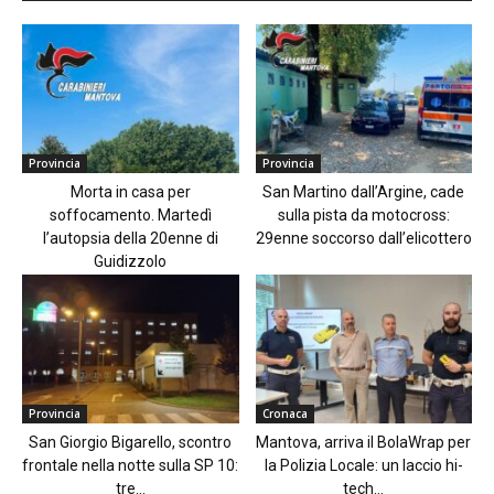
Provincia
Provincia
Morta in casa per
San Martino dall’Argine, cade
soffocamento. Martedì
sulla pista da motocross:
l’autopsia della 20enne di
29enne soccorso dall’elicottero
Guidizzolo
Provincia
Cronaca
San Giorgio Bigarello, scontro
Mantova, arriva il BolaWrap per
frontale nella notte sulla SP 10:
la Polizia Locale: un laccio hi-
tre...
tech...