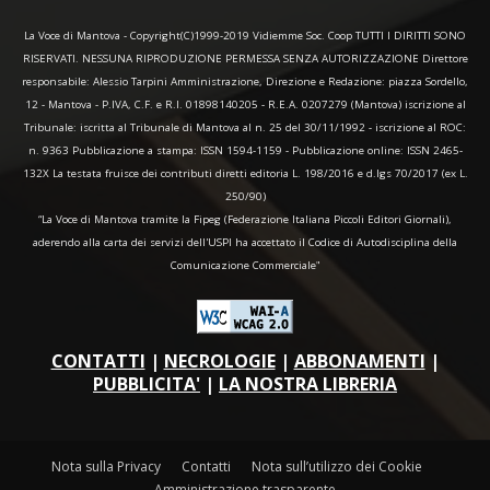
La Voce di Mantova - Copyright(C)1999-2019 Vidiemme Soc. Coop TUTTI I DIRITTI SONO
RISERVATI. NESSUNA RIPRODUZIONE PERMESSA SENZA AUTORIZZAZIONE Direttore
responsabile: Alessio Tarpini Amministrazione, Direzione e Redazione: piazza Sordello,
12 - Mantova - P.IVA, C.F. e R.I. 01898140205 - R.E.A. 0207279 (Mantova) iscrizione al
Tribunale: iscritta al Tribunale di Mantova al n. 25 del 30/11/1992 - iscrizione al ROC:
n. 9363 Pubblicazione a stampa: ISSN 1594-1159 - Pubblicazione online: ISSN 2465-
132X La testata fruisce dei contributi diretti editoria L. 198/2016 e d.lgs 70/2017 (ex L.
250/90)
“La Voce di Mantova tramite la Fipeg (Federazione Italiana Piccoli Editori Giornali),
aderendo alla carta dei servizi dell'USPI ha accettato il Codice di Autodisciplina della
Comunicazione Commerciale"
CONTATTI
|
NECROLOGIE
|
ABBONAMENTI
|
PUBBLICITA'
|
LA NOSTRA LIBRERIA
Nota sulla Privacy
Contatti
Nota sull’utilizzo dei Cookie
Amministrazione trasparente