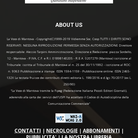
ABOUT US
La Voce di Mantova - Copyright(C)1999-2019 Vidiemme Soc. Coop TUTTI I DIRITTI SONO
RISERVATI. NESSUNA RIPRODUZIONE PERMESSA SENZA AUTORIZZAZIONE Direttore
responsabile: Alessio Tarpini Amministrazione, Direzione e Redazione: piazza Sordello,
12 - Mantova - P.IVA, C.F. e R.I. 01898140205 - R.E.A. 0207279 (Mantova) iscrizione al
Tribunale: iscritta al Tribunale di Mantova al n. 25 del 30/11/1992 - iscrizione al ROC:
n. 9363 Pubblicazione a stampa: ISSN 1594-1159 - Pubblicazione online: ISSN 2465-
132X La testata fruisce dei contributi diretti editoria L. 198/2016 e d.lgs 70/2017 (ex L.
250/90)
“La Voce di Mantova tramite la Fipeg (Federazione Italiana Piccoli Editori Giornali),
aderendo alla carta dei servizi dell'USPI ha accettato il Codice di Autodisciplina della
Comunicazione Commerciale"
CONTATTI
|
NECROLOGIE
|
ABBONAMENTI
|
PUBBLICITA'
|
LA NOSTRA LIBRERIA